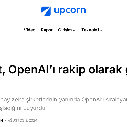
Video
Rapor
Girişim
Teknoloji
t, OpenAI’ı rakip olara
pay zeka şirketlerinin yanında OpenAI’ı sıralayar
ladığını duyurdu.
AN
AĞUSTOS 2, 2024