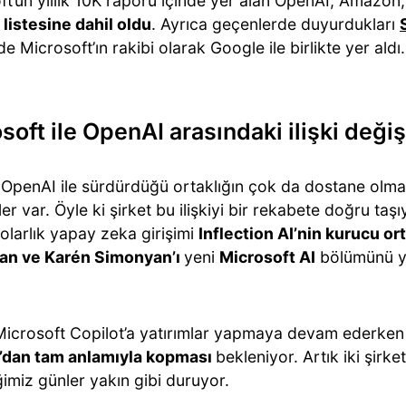
ft’un yıllık 10K raporu içinde yer alan OpenAI, Amazon
 listesine dahil oldu
. Ayrıca geçenlerde duyurdukları
e Microsoft’ın rakibi olarak Google ile birlikte yer aldı.
soft ile OpenAI arasındaki ilişki deği
n OpenAI ile sürdürdüğü ortaklığın çok da dostane olm
ler var. Öyle ki şirket bu ilişkiyi bir rekabete doğru ta
olarlık yapay zeka girişimi
Inflection AI’nin kurucu or
an ve Karén Simonyan’ı
yeni
Microsoft AI
bölümünü yö
 Microsoft Copilot’a yatırımlar yapmaya devam ederke
’dan tam anlamıyla kopması
bekleniyor. Artık iki şirk
imiz günler yakın gibi duruyor.