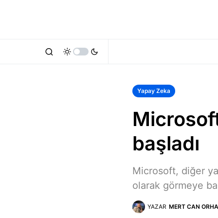
Yapay Zeka
Microsof
başladı
Microsoft, diğer ya
olarak görmeye baş
YAZAR
MERT CAN ORH