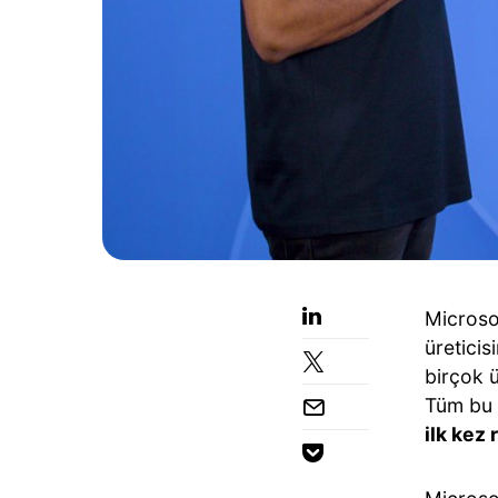
Microso
üreticis
birçok ü
Tüm bu 
ilk kez 