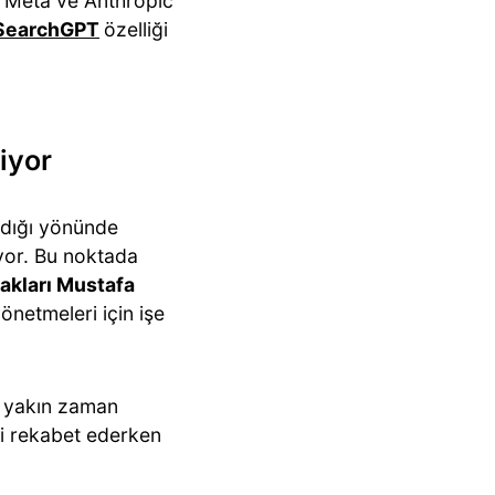
, Meta ve Anthropic
SearchGPT
özelliği
şiyor
adığı yönünde
şıyor. Bu noktada
takları Mustafa
netmeleri için işe
n yakın zaman
eti rekabet ederken