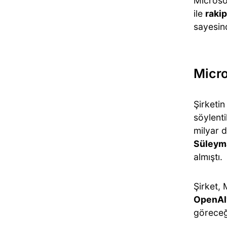
Microso
ile
rakip
sayesind
Micro
Şirketi
söylenti
milyar d
Süleym
almıştı.
Şirket,
OpenAI
göreceğ