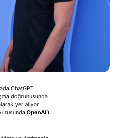
oktada ChatGPT
aşma doğrultusunda
larak yer alıyor.
şvurusunda
OpenAI’ı