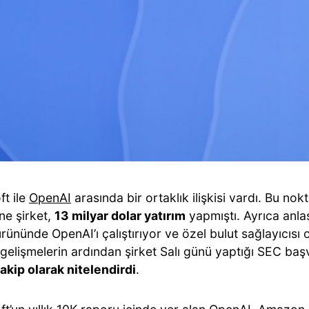
ft ile
OpenAI
arasında bir ortaklık ilişkisi vardı. Bu n
ine şirket,
13 milyar dolar yatırım
yapmıştı. Ayrıca anl
rününde OpenAI’ı çalıştırıyor ve özel bulut sağlayıcısı o
gelişmelerin ardından şirket Salı günü yaptığı SEC ba
rakip olarak nitelendirdi
.