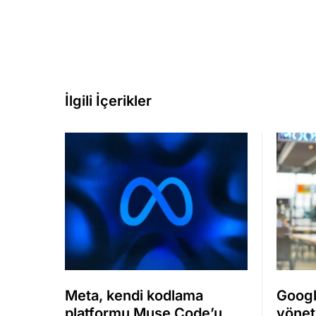
İlgili İçerikler
Meta, kendi kodlama
Googl
platformu Muse Code’u
yönet