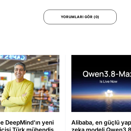
YORUMLARI GÖR (0)
e DeepMind’ın yeni
Alibaba, en güçlü ya
icisi Türk mühendis
zeka modeli Qwen3.