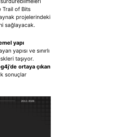
 sürdürebilmeleri
 Trail of Bits
kaynak projelerindeki
ini sağlayacak.
temel yapı
an yapısı ve sınırlı
kleri taşıyor.
g4j’de
ortaya çıkan
ük sonuçlar