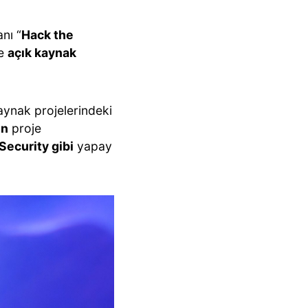
nı “
Hack the
ne
açık kaynak
aynak projelerindeki
in
proje
Security gibi
yapay