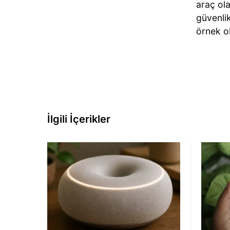
araç ol
güvenlik
örnek ol
İlgili İçerikler