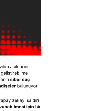
lım açıklarını
geliştirebilme
ekanın
siber suç
ndişeler
bulunuyor.
yapay zekayı saldırı
avunabilmesi için
bir