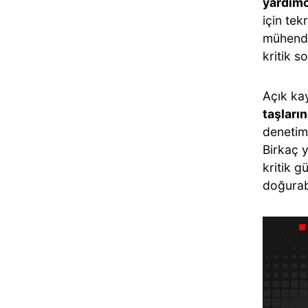
yardımc
için tek
mühendis
kritik s
Açık ka
taşların
denetim 
Birkaç y
kritik g
doğurab