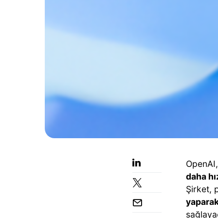
OpenAI
daha hı
Şirket,
yapara
sağlaya