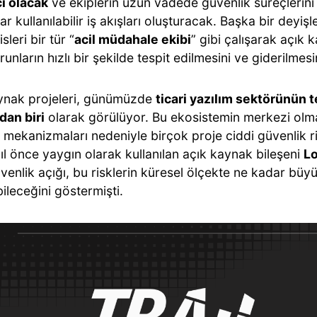
ı olacak
ve ekiplerin uzun vadede güvenlik süreçlerini
rar kullanılabilir iş akışları oluşturacak. Başka bir deyişle
leri bir tür “
acil müdahale ekibi
” gibi çalışarak açık 
orunların hızlı bir şekilde tespit edilmesini ve giderilmes
ynak projeleri, günümüzde
ticari yazılım sektörünün 
dan biri
olarak görülüyor. Bu ekosistemin merkezi olmay
mekanizmaları nedeniyle birçok proje ciddi güvenlik ris
ıl önce yaygın olarak kullanılan açık kaynak bileşeni
Lo
üvenlik açığı, bu risklerin küresel ölçekte ne kadar büy
ileceğini göstermişti.