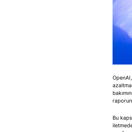
OpenAI, 
azaltmak
bakımını
raporun
Bu kapsa
iletmed