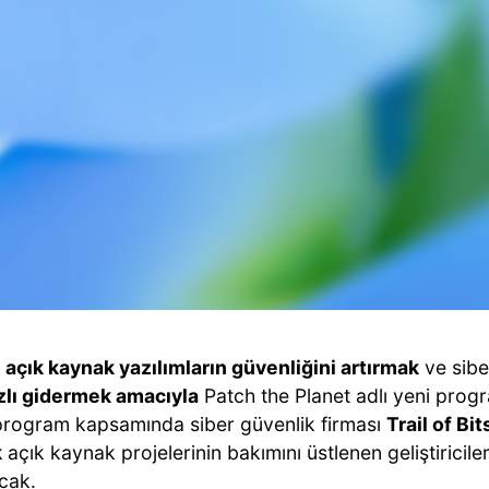
,
açık kaynak yazılımların güvenliğini artırmak
ve siber
zlı gidermek amacıyla
Patch the Planet adlı yeni prog
 program kapsamında siber güvenlik firması
Trail of Bits
k
açık kaynak projelerinin bakımını üstlenen geliştiricil
cak.