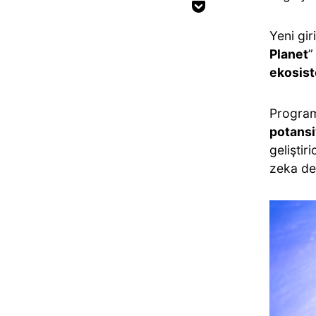
Yeni gir
Planet
”
ekosist
Program
potansi
geliştir
zeka des