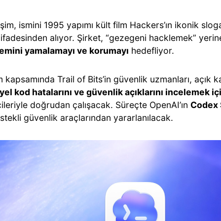
işim, ismini 1995 yapımı kült film Hackers’ın ikonik sloga
 ifadesinden alıyor. Şirket, “gezegeni hacklemek” yeri
emini yamalamayı ve korumayı
hedefliyor.
 kapsamında Trail of Bits’in güvenlik uzmanları, açık k
yel kod hatalarını ve güvenlik açıklarını incelemek iç
icileriyle doğrudan çalışacak. Süreçte OpenAI’ın
Codex 
tekli güvenlik araçlarından yararlanılacak.