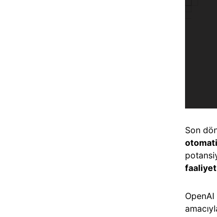
Son dön
otomati
potansiy
faaliye
OpenAI 
amacıyl