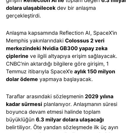
girişim
Reflection AI ile
toplam değeri
6.3 milyar
dolara ulaşabilecek
dev bir anlaşma
gerçekleştirdi.
Anlaşma kapsamında Reflection AI, SpaceX’in
Memphis yakınlarındaki
Colossus 2 veri
merkezindeki
Nvidia GB300 yapay zeka
çiplerine
ve ilgili altyapıya erişim sağlayacak.
CNBC’nin aktardığı bilgilere göre girişim, 1
Temmuz itibarıyla SpaceX’e
aylık 150 milyon
dolar ödeme
yapmaya başlayacak.
Taraflar arasındaki sözleşmenin
2029 yılına
kadar sürmesi
planlanıyor. Anlaşmanın süresi
boyunca devam etmesi halinde toplam
büyüklüğün
6.3 milyar dolara ulaşacağı
belirtiliyor. Öte yandan sözleşmede ilk üç ayın