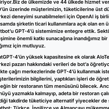
iriyor.Biz de ülkemizde ve 44 ülkede hizmet ve
’ün üzerinde müşterimizin, tüketicilerine üst dü
kezi deneyimi sunabilmeleri için OpenAI iş birli
samda şirketin ticari kullanımlara açık olan en 
tbot’u GPT-4’ü sistemimize entegre ettik. Sekt
işimine önemli katkı sunacağına inandığımız bir 
ığımız için mutluyuz.
tGPT-4’ün yüksek kapasitesine ek olarak AloTe
kezi pazarı hakkındaki verileri de bot’a öğretiy
likte çağrı merkezlerinde GPT-4’ü kullanmak is
terilerimizin bilgilerini, yaptıkları işleri de öğre
eğin bir restoranın tüm menüsünü bilecek. An
üyü yazmakla kalmayıp, adeta bir restoran çalış
diği takdirde tüketiciye alternatif yiyecekler de
tbot; Türkçe, İngilizce ve Almancayı mükemmel