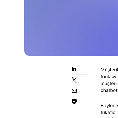
Müşteri
fonksiyo
müşteri
chatbot 
Böylece 
tüketici