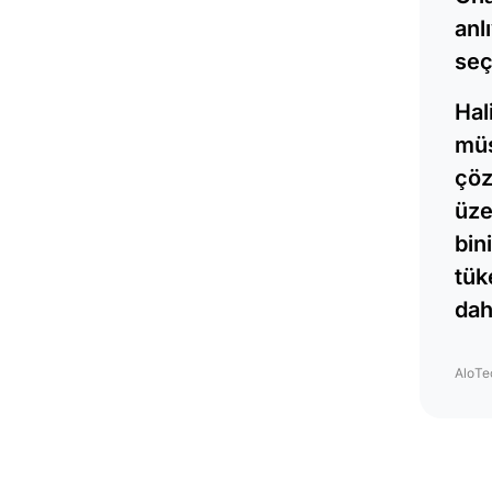
anl
seç
Hal
müş
çöz
üze
bin
tük
dah
AloTe