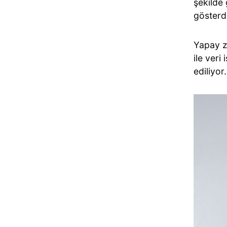
şekilde 
gösterd
Yapay z
ile veri
ediliyor