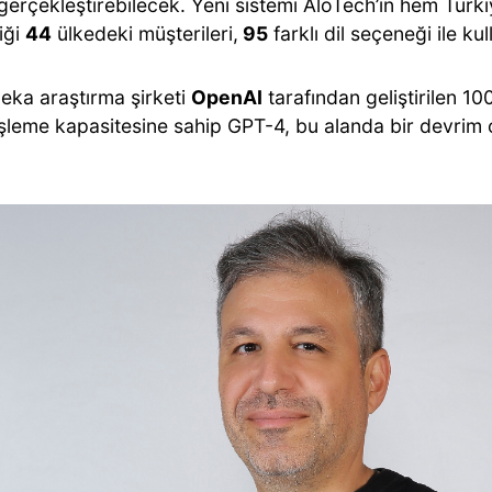
gerçekleştirebilecek. Yeni sistemi AloTech’in hem Türk
iği
44
ülkedeki müşterileri,
95
farklı dil seçeneği ile ku
eka araştırma şirketi
OpenAI
tarafından geliştirilen 10
 işleme kapasitesine sahip GPT-4, bu alanda bir devrim
.