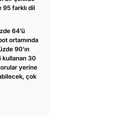
95 farklı dil
üzde 64’ü
bot ortamında
üzde 90’ın
i kullanan 30
sorular yerine
abilecek, çok