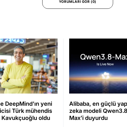
YORUMLARI GÖR (0)
e DeepMind’ın yeni
Alibaba, en güçlü ya
icisi Türk mühendis
zeka modeli Qwen3.
 Kavukçuoğlu oldu
Max’i duyurdu