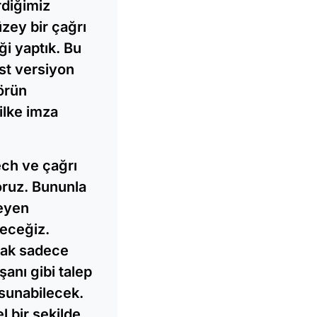
rdiğimiz
zey bir çağrı
ği yaptık. Bu
üst versiyon
örün
ilke imza
ch ve çağrı
oruz. Bununla
teyen
teceğiz.
cak sadece
anı gibi talep
 sunabilecek.
 bir şekilde