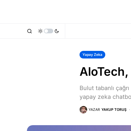
Yapay Zeka
AloTech,
Bulut tabanlı çağr
yapay zeka chatbot
YAZAR
YAKUP TORUŞ