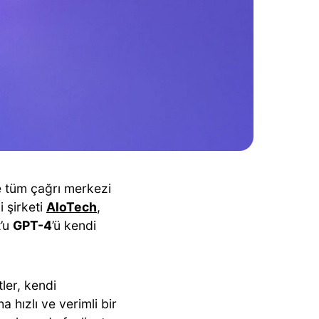
e tüm çağrı merkezi
 şirketi
AloTech
,
t’u
GPT-4
’ü kendi
ler, kendi
a hızlı ve verimli bir