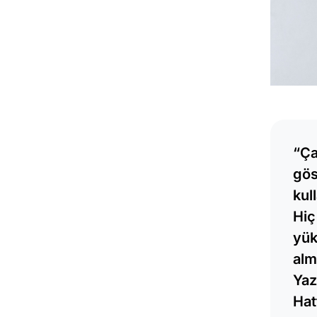
“Ça
gös
kul
Hiç
yük
alm
Yaz
Hat