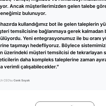
ıyor. Ancak müşterilerimizden gelen talebe göre 
eneğimiz bulunuyor.
ihazırda kullandığımız bot ile gelen taleplerin y
teri temsilcisine bağlanmaya gerek kalmadan 
ülüyordu. Yeni entegrasyonumuz ile bu oranı y
rine taşımayı hedefliyoruz. Böylece sistemimiz
in üzerindeki müşteri temsilcisi de tekrarlayan 
eticilerin daha kompleks taleplerine zaman ayır
a verimli çalışabilecekler.”
ch CEO’su
Cenk Soyak