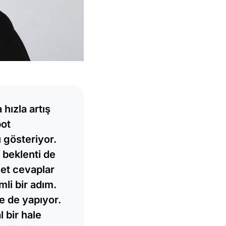
hızla artış
bot
ı gösteriyor.
 beklenti de
net cevaplar
li bir adım.
e de yapıyor.
 bir hale