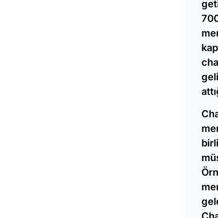
get
700
mer
kap
cha
gel
att
Cha
mer
bir
müş
Örn
men
gel
Cha