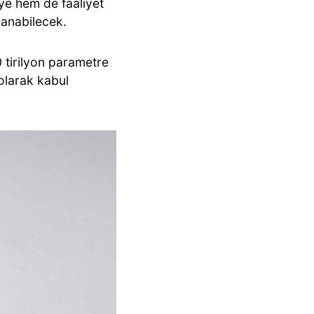
iye hem de faaliyet
llanabilecek.
0 tirilyon parametre
 olarak kabul