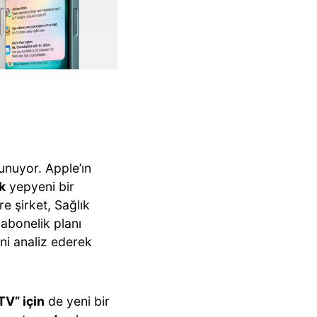
lunuyor. Apple’ın
k
yepyeni bir
e şirket, Sağlık
r abonelik planı
ini analiz ederek
“TV” için
de yeni bir