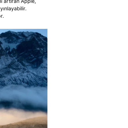
ı artıran Apple,
ınlayabilir.
r.