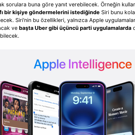
k sorulara buna göre yanıt verebilecek. Örneğin kullan
fı bir kişiye göndermelerini istediğinde
Siri bunu kola
lecek. Siri’nin bu özellikleri, yalnızca Apple uygulamaları 
acak ve
başta Uber gibi üçüncü parti uygulamalarda
d
abilecek.