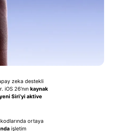
apay zeka destekli
r. iOS 26’nın
kaynak
yeni Siri’yi aktive
 kodlarında ortaya
ında
işletim