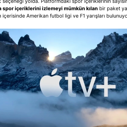
 seçeneği yolda. Platformdaki spor içeriklerinin sayısın
a spor içeriklerini izlemeyi mümkün kılan
bir paket yay
 içerisinde Amerikan futbol ligi ve F1 yarışları bulunuyo