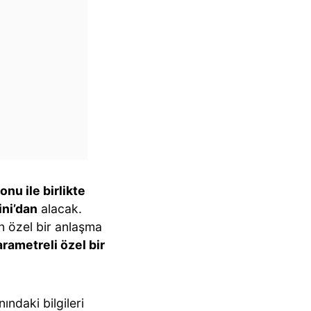
u ile birlikte
ni’dan
alacak.
in özel bir anlaşma
arametreli özel bir
ındaki bilgileri