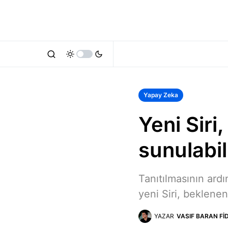
Yapay Zeka
Yeni Sir
sunulabil
Tanıtılmasının ar
yeni Siri, beklenen
YAZAR
VASIF BARAN FI