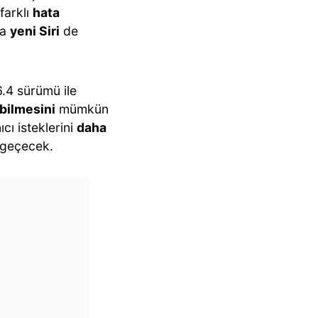
farklı
hata
da
yeni Siri
de
.4 sürümü ile
bilmesini
mümkün
ıcı isteklerini
daha
zgeçecek.