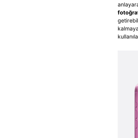
anlayara
fotoğra
getirebi
kalmay
kullanıl