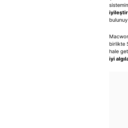
sistemin
iyileşt
bulunuy
Macworl
birlikte 
hale geti
iyi algı