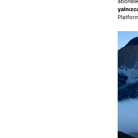
abonelik
yalnızc
Platform