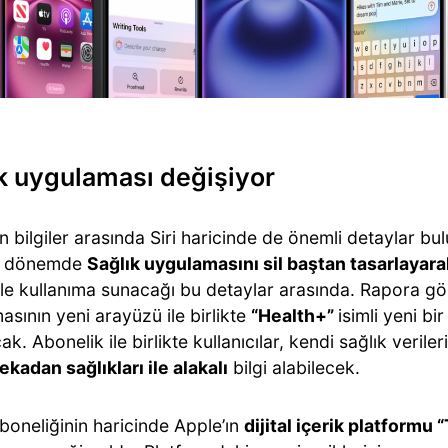
k uygulaması değişiyor
an bilgiler arasında Siri haricinde de önemli detaylar bu
k dönemde
Sağlık uygulamasını sil baştan tasarlayara
le kullanıma sunacağı bu detaylar arasında. Rapora gör
sının yeni arayüzü ile birlikte
“Health+”
isimli yeni bi
k. Abonelik ile birlikte kullanıcılar, kendi sağlık veriler
kadan sağlıkları ile alakalı
bilgi alabilecek.
boneliğinin haricinde Apple’ın
dijital içerik platformu 