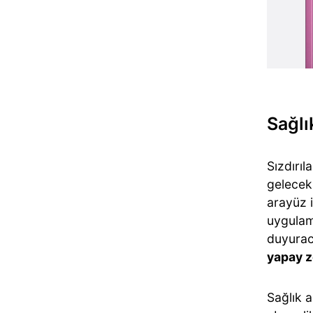
Sağlı
Sızdırıl
gelece
arayüz i
uygulama
duyuraca
yapay ze
Sağlık a