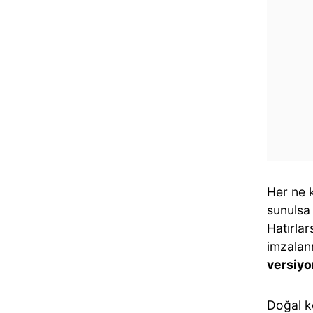
Her ne k
sunulsa
Hatırlar
imzalan
versiy
Doğal ko