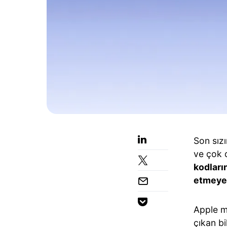
Son sızı
ve çok 
kodları
etmeye 
Apple m
çıkan bi