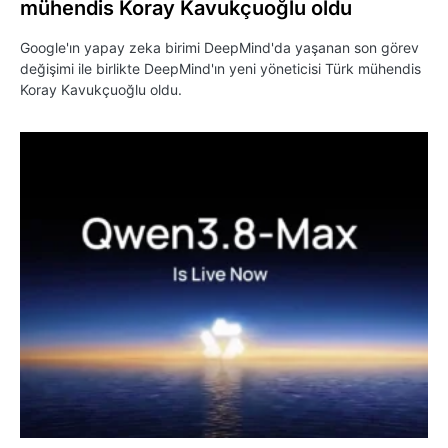
mühendis Koray Kavukçuoğlu oldu
Google'ın yapay zeka birimi DeepMind'da yaşanan son görev
değişimi ile birlikte DeepMind'ın yeni yöneticisi Türk mühendis
Koray Kavukçuoğlu oldu.