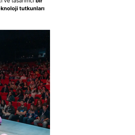
ici ve tasarımcı
bir
eknoloji tutkunları