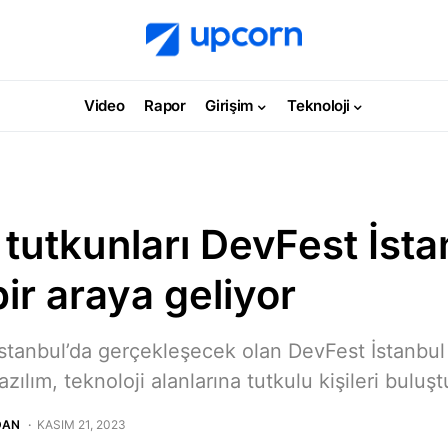
Video
Rapor
Girişim
Teknoloji
 tutkunları DevFest İsta
ir araya geliyor
stanbul’da gerçekleşecek olan DevFest İstanbul 
zılım, teknoloji alanlarına tutkulu kişileri buluşt
DAN
KASIM 21, 2023