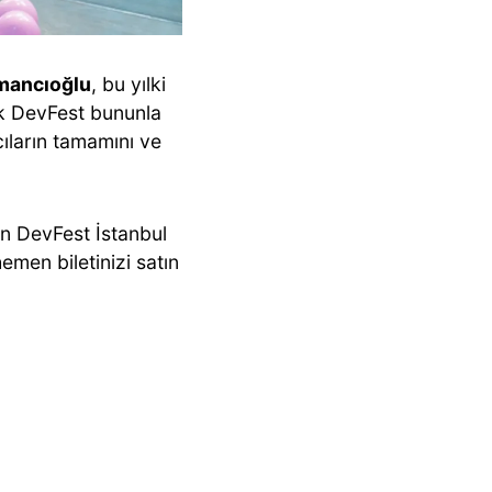
amancıoğlu
, bu yılki
ak DevFest bununla
ıların tamamını ve
an DevFest İstanbul
emen biletinizi satın