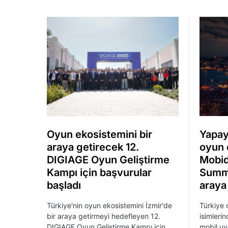
Oyun ekosistemini bir
Yapay
araya getirecek 12.
oyun 
DIGIAGE Oyun Geliştirme
Mobid
Kampı için başvurular
Summi
başladı
araya
Türkiye'nin oyun ekosistemini İzmir'de
Türkiye 
bir araya getirmeyi hedefleyen 12.
isimleri
DIGIAGE Oyun Geliştirme Kampı için
mobil uy