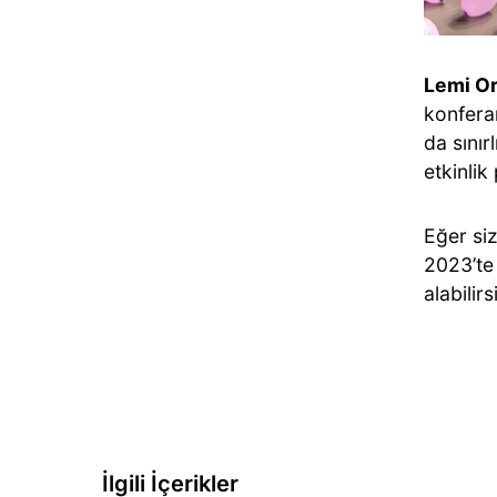
Lemi Or
konfera
da sını
etkinli
Eğer siz
2023’te
alabilirs
İlgili İçerikler