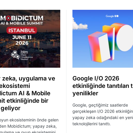
 zeka, uygulama ve
Google I/O 2026
ekosistemi
etkinliğinde tanıtılan
ictum AI & Mobile
yenilikler
t etkinliğinde bir
Google, geçtiğimiz saatlerde
 geliyor
gerçekleşen I/O 2026 etkinliği
yapay zeka odağındaki en yen
oyun ekosisteminin önde gelen
teknolojilerini tanıttı.
nden Mobidictum; yapay zeka,
gulama ve oyun ekosistemini