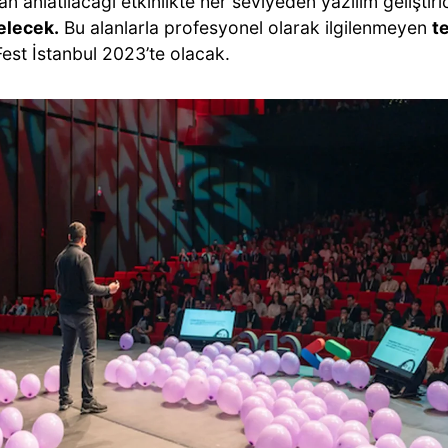
an anlatılacağı etkinlikte her seviyeden yazılım geliştir
elecek.
Bu alanlarla profesyonel olarak ilgilenmeyen
t
est İstanbul 2023’te olacak.