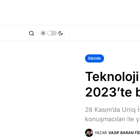
Etkinlik
Teknoloji
2023’te b
26 Kasım’da Uniq İ
konuşmacıları ile ya
YAZAR
VASIF BARAN FI