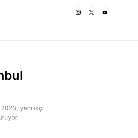
nbul
2023, yenilikçi
uruyor.