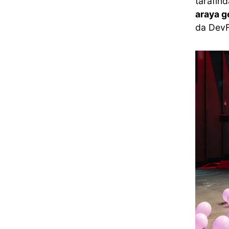
tarafınd
araya g
da DevF