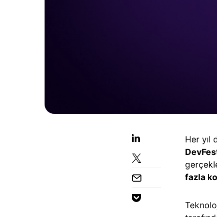
Her yıl 
DevFest
gerçekle
fazla k
Teknolo