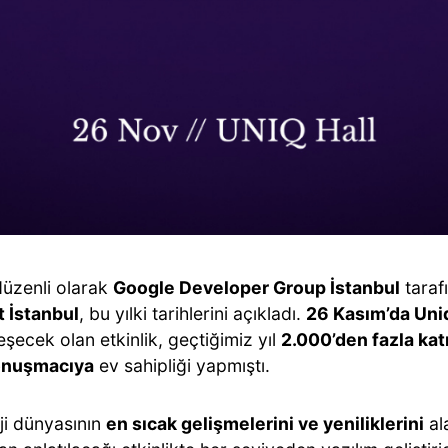
düzenli olarak
Google Developer Group İstanbul
taraf
 İstanbul
, bu yılki tarihlerini açıkladı.
26 Kasım’da Uniq
şecek olan etkinlik, geçtiğimiz yıl
2.000’den fazla kat
onuşmacıya
ev sahipliği yapmıştı.
ji dünyasının
en sıcak gelişmelerini ve yeniliklerini
al