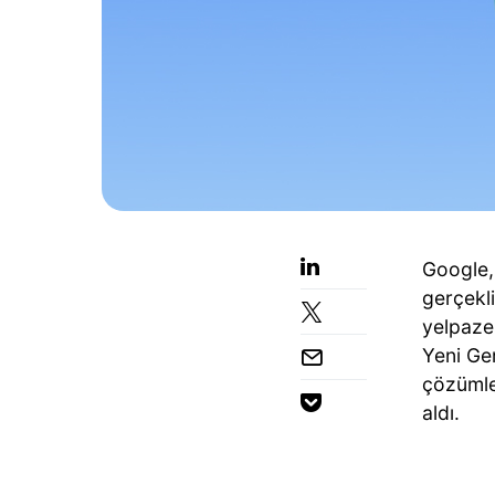
Google, 
gerçekl
yelpazes
Yeni Ge
çözümler
aldı.