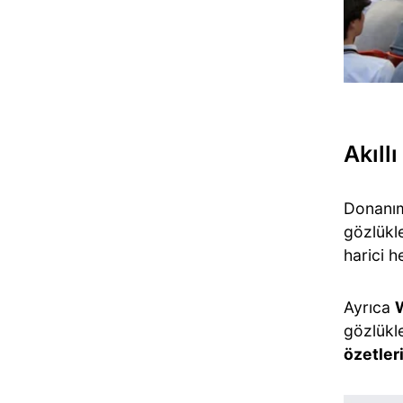
Akıll
Donanım
gözlükl
harici 
Ayrıca
gözlükl
özetleri