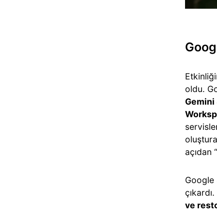
Googl
Etkinliğ
oldu. Go
Gemini 
Worksp
servisle
oluştura
açıdan 
Google 
çıkardı.
ve rest