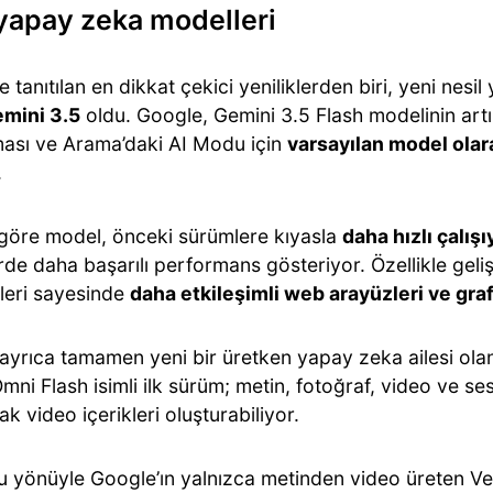
yapay zeka modelleri
te tanıtılan en dikkat çekici yeniliklerden biri, yeni nes
mini 3.5
oldu. Google, Gemini 3.5 Flash modelinin art
ası ve Arama’daki AI Modu için
varsayılan model olara
.
 göre model, önceki sürümlere kıyasla
daha hızlı çalışı
rde daha başarılı performans gösteriyor. Özellikle gel
leri sayesinde
daha etkileşimli web arayüzleri ve graf
ayrıca tamamen yeni bir üretken yapay zeka ailesi ol
 Omni Flash isimli ilk sürüm; metin, fotoğraf, video ve ses 
ak video içerikleri oluşturabiliyor.
u yönüyle Google’ın yalnızca metinden video üreten V