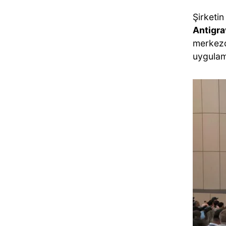
Şirketin
Antigra
merkezd
uygulam