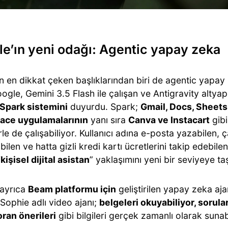
e’ın yeni odağı: Agentic yapay zeka
in en dikkat çeken başlıklarından biri de agentic yapay
ogle, Gemini 3.5 Flash ile çalışan ve Antigravity altyapıs
Spark sistemini
duyurdu. Spark;
Gmail, Docs, Sheets 
ace uygulamalarının
yanı sıra
Canva ve Instacart
gibi
rle de çalışabiliyor. Kullanıcı adına e-posta yazabilen, 
bilen ve hatta gizli kredi kartı ücretlerini takip edebile
“
kişisel dijital asistan
” yaklaşımını yeni bir seviyeye ta
ayrıca
Beam platformu için
geliştirilen yapay zeka aj
 Sophie adlı video ajanı;
belgeleri okuyabiliyor, sorular
oran önerileri
gibi bilgileri gerçek zamanlı olarak sunab