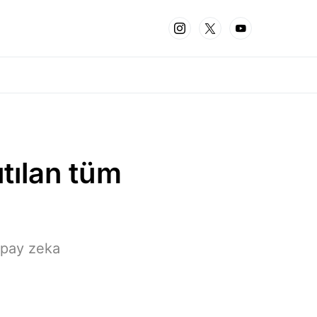
ıtılan tüm
apay zeka