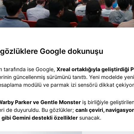
ı gözlüklere Google dokunuşu
 tarafında ise Google,
Xreal ortaklığıyla geliştirdiği 
erinin güncellenmiş sürümünü tanıttı. Yeni modelde yen
hesaplama modülü ve parmak izi sensörü dikkat çekiyor
Warby Parker ve Gentle Monster
iş birliğiyle geliştiri
eri de duyuruldu. Bu gözlükler;
canlı çeviri, navigasyon
 gibi Gemini destekli özellikler
sunacak.