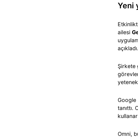
Yeni 
Etkinlik
ailesi
Ge
uygulam
açıkladı
Şirkete
görevle
yetenek
Google 
tanıttı.
kullanar
Omni, b