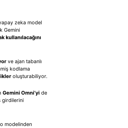
il yapay zeka model
ık Gemini
k kullanılacağını
yor
ve ajan tabanlı
işmiş kodlama
ikler
oluşturabiliyor.
an
Gemini Omni’yi
de
girdilerini
eo modelinden