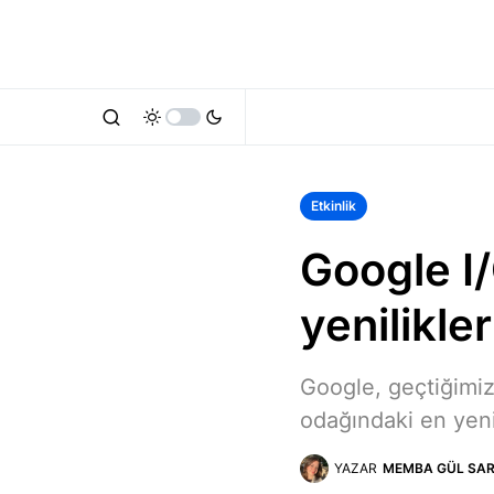
Etkinlik
Google I/
yenilikler
Google, geçtiğimiz
odağındaki en yeni t
YAZAR
MEMBA GÜL SAR