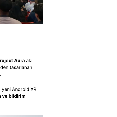
Project Aura
akıllı
iden tasarlanan
.
len yeni Android XR
 ve bildirim