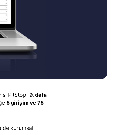
risi PitStop,
9. defa
iğe
5 girişim ve 75
te de kurumsal