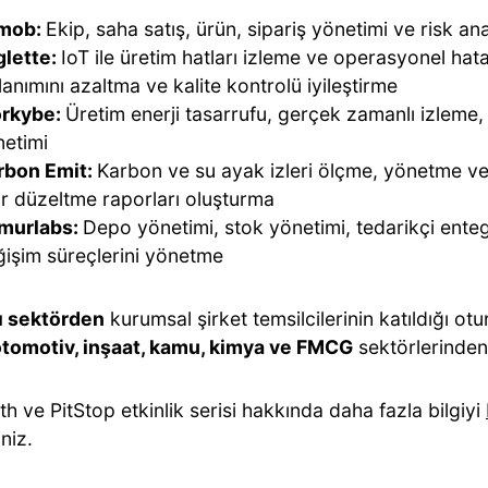
mob
:
Ekip, saha satış, ürün, sipariş yönetimi ve risk ana
glette
:
IoT ile üretim hatları izleme ve operasyonel ha
lanımını azaltma ve kalite kontrolü iyileştirme
rkybe
:
Üretim enerji tasarrufu, gerçek zamanlı izleme,
netimi
rbon Emit
:
Karbon ve su ayak izleri ölçme, yönetme v
ır düzeltme raporları oluşturma
murlabs
:
Depo yönetimi, stok yönetimi, tedarikçi enteg
işim süreçlerini yönetme
lı sektörden
kurumsal şirket temsilcilerinin katıldığı ot
otomotiv, inşaat, kamu, kimya ve FMCG
sektörlerinden
h ve PitStop etkinlik serisi hakkında daha fazla bilgiyi
iniz.