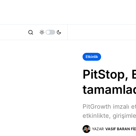
Etkinlik
PitStop, 
tamamla
PitGrowth imzalı et
etkinlikte, girişiml
YAZAR
VASIF BARAN FI