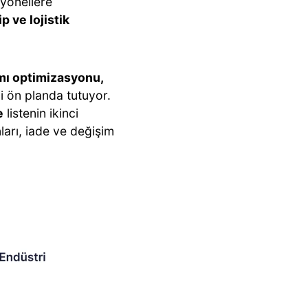
yonellere
p ve lojistik
ımı optimizasyonu,
i ön planda tutuyor.
e
listenin ikinci
ları, iade ve değişim