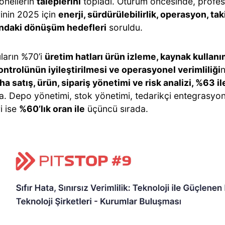
onellerin
taleplerini
topladı. Oturum öncesinde, profes
rinin 2025 için
enerji, sürdürülebilirlik, operasyon, taki
ındaki dönüşüm hedefleri
soruldu.
ıların %70’i
üretim hatları ürün izleme, kaynak kullan
kontrolünün iyileştirilmesi ve operasyonel verimliliği
n
ha satış, ürün, sipariş yönetimi ve risk analizi, %63 il
a. Depo yönetimi, stok yönetimi, tedarikçi entegrasyon
i ise
%60’lık oran ile
üçüncü sırada.