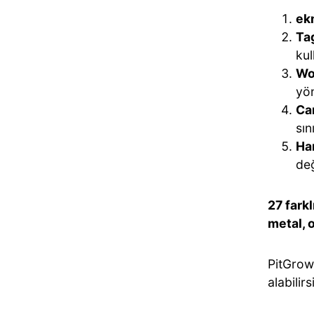
ek
Ta
kul
Wo
yö
Ca
sın
Ha
değ
27 fark
metal, 
PitGrowt
alabilirs