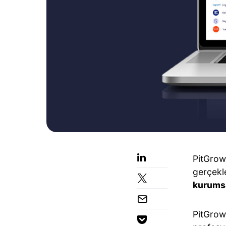
PitGrowt
gerçekle
kurumsa
PitGrowt