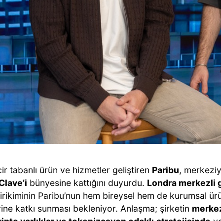
ir tabanlı ürün ve hizmetler geliştiren
Paribu
, merkeziy
Clave’i
bünyesine kattığını duyurdu.
Londra merkezli g
birikiminin Paribu’nun hem bireysel hem de kurumsal ür
rine katkı sunması bekleniyor. Anlaşma; şirketin
merkez