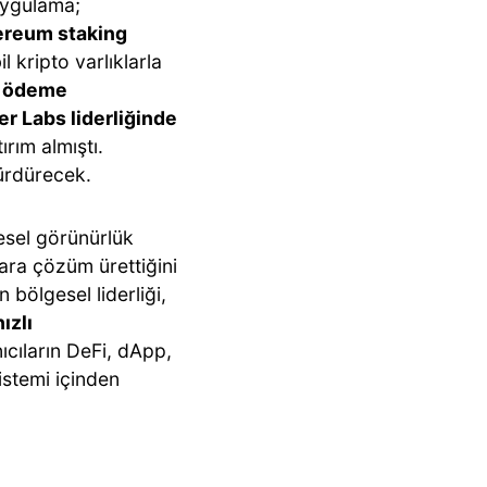
 Uygulama;
hereum staking
 kripto varlıklarla
e ödeme
er Labs liderliğinde
ırım almıştı.
sürdürecek.
resel görünürlük
ara çözüm ürettiğini
 bölgesel liderliği,
ızlı
nıcıların DeFi, dApp,
istemi içinden