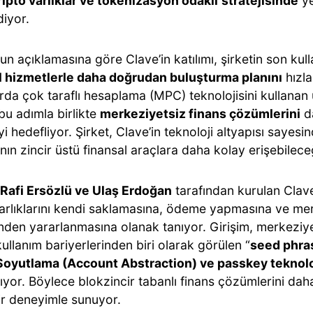
ripto varlıklar ve tokenizasyon odaklı
stratejisinde
ye
diyor.
un açıklamasına göre Clave’in katılımı, şirketin son kull
l hizmetlerle daha doğrudan buluşturma planını
hızla
rda çok taraflı hesaplama (MPC) teknolojisini kullanan ü
bu adımla birlikte
merkeziyetsiz finans çözümlerini
da
i hedefliyor. Şirket, Clave’in teknoloji altyapısı sayesi
ının zincir üstü finansal araçlara daha kolay erişebilec
, Rafi Ersözlü ve Ulaş Erdoğan
tarafından kurulan Clave,
varlıklarını kendi saklamasına, ödeme yapmasına ve mer
inden yararlanmasına olanak tanıyor. Girişim, merkeziy
ullanım bariyerlerinden biri olarak görülen “
seed phra
oyutlama (Account Abstraction) ve passkey teknoloj
yor. Böylece blokzincir tabanlı finans çözümlerini daha 
ir deneyimle sunuyor.