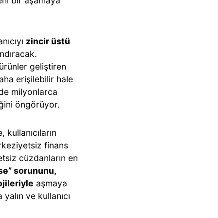
ni bir aşamaya
anıcıyı
zincir üstü
ndıracak.
rünler geliştiren
ha erişilebilir hale
nde milyonlarca
eğini öngörüyor.
 kullanıcıların
keziyetsiz finans
etsiz cüzdanların en
se” sorununu,
ileriyle
aşmaya
yalın ve kullanıcı