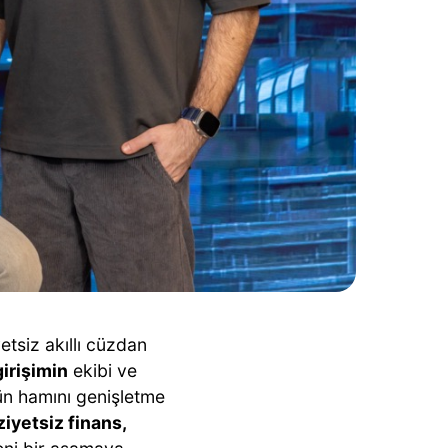
etsiz akıllı cüzdan
irişimin
ekibi ve
ün hamını genişletme
iyetsiz finans,