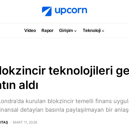
Video
Rapor
Girişim
Teknoloji
okzincir teknolojileri ge
tın aldı
Londra’da kurulan blokzincir temelli finans uygu
inansal detayları basınla paylaşılmayan bir anlaşm
ITAŞ
MART 11, 2026