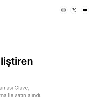
liştiren
laması Clave,
a ile satın alındı.