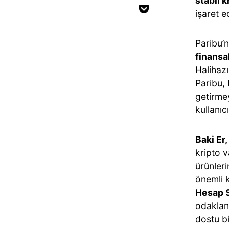
stabil k
işaret e
Paribu’n
finansa
Halihazı
Paribu, 
getirmey
kullanıc
Baki Er
kripto 
ürünler
önemli k
Hesap S
odaklanı
dostu b