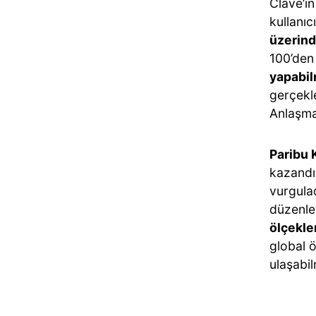
Clave’in
kullanıc
üzerind
100’den
yapabi
gerçekl
Anlaşman
Paribu 
kazandı
vurgulad
düzenle
ölçekle
global 
ulaşabi