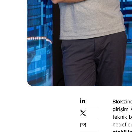
Blokzinc
girişimi
teknik 
hedefle