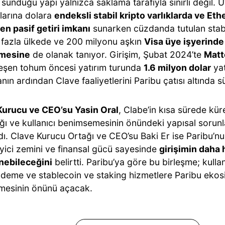
 sunduğu yapı yalnızca saklama tarafıyla sınırlı değil.
ılarına dolara
endeksli stabil kripto varlıklarda ve Et
en pasif getiri imkanı
sunarken cüzdanda tutulan stabil
 fazla ülkede ve 200 milyonu aşkın
Visa üye işyerind
lmesine
de olanak tanıyor. Girişim, Şubat 2024’te
Matt
eşen tohum öncesi yatırım turunda
1.6 milyon dolar
yat
ın ardından Clave faaliyetlerini Paribu çatısı altında 
Kurucu ve CEO’su Yasin Oral
, Clabe’in kısa sürede kü
ğı ve kullanıcı benimsemesinin önündeki yapısal sorunl
ı. Clave Kurucu Ortağı ve CEO’su Baki Er ise Paribu’nun
yici zemini ve finansal gücü sayesinde
girişimin daha h
nebileceğini
belirtti. Paribu’ya göre bu birleşme; kulla
ödeme ve stablecoin ve staking hizmetlere Paribu ekos
lmesinin önünü açacak.