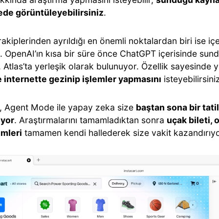
de görüntüleyebilirsiniz
.
 rakiplerinden ayrıldığı en önemli noktalardan biri ise içe
. OpenAI’ın kısa bir süre önce ChatGPT içerisinde sun
, Atlas’ta yerleşik olarak bulunuyor. Özellik sayesind
e internette gezinip işlemler yapmasını
isteyebilirsini
, Agent Mode ile yapay zeka size
baştan sona bir tati
iyor
. Araştırmalarını tamamladıktan sonra
uçak bileti,
emleri
tamamen kendi hallederek size vakit kazandırıyo