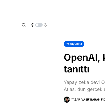
Yapay Zeka
OpenAI, k
tanıttı
Yapay zeka devi Op
Atlas, dün gerçekle
YAZAR
VASIF BARAN FI