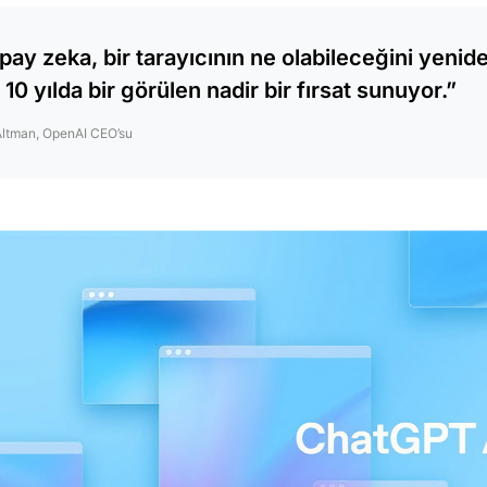
pay zeka, bir tarayıcının ne olabileceğini yen
n 10 yılda bir görülen nadir bir fırsat sunuyor.”
ltman, OpenAI CEO’su