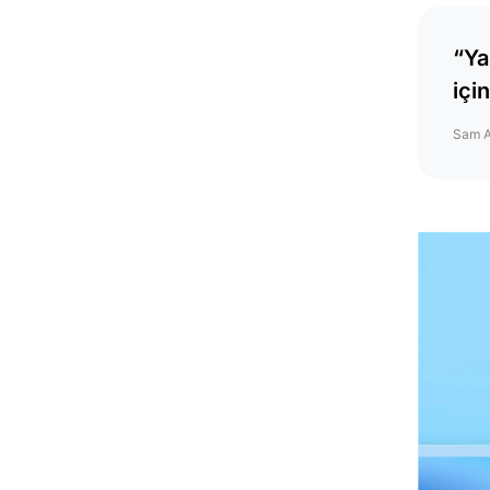
“Ya
içi
Sam A