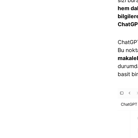
sizi bu
hem dah
bilgiler
ChatGPT
ChatGPT 
Bu nokt
makalel
durumda.
basit bi