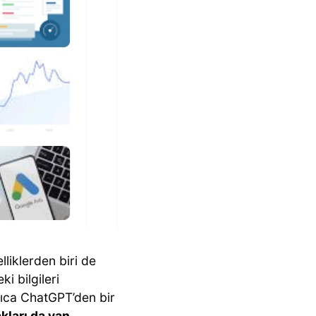
liklerden biri de
i bilgileri
rıca ChatGPT’den bir
ları da yan