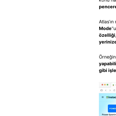
pencere
Atlas’ın
Mode
“u
özelliği
yeriniz
Örneğin
yapabil
gibi işl