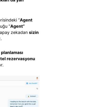
risindeki “
Agent
duğu “
Agent”
e yapay zekadan
sizin
z.
l planlaması
 otel rezervasyonu
r.