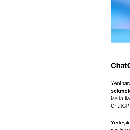
ChatG
Yeni tar
sekmele
ise kull
ChatGPT
Yerleşi