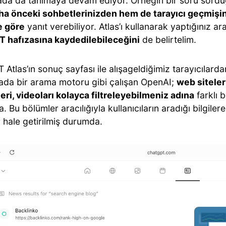
rada da tanımaya devam ediyor. Örneğin bir soru sor
a önceki sohbetlerinizden hem de tarayıcı geçmişin
e göre
yanıt verebiliyor. Atlas’ı kullanarak yaptığınız a
 hafızasına kaydedilebileceğini
de belirtelim.
Atlas’ın sonuç sayfası ile alışageldiğimiz tarayıcılarda
ada bir arama motoru gibi çalışan OpenAI;
web siteleri
eri, videoları kolayca filtreleyebilmeniz adına
farklı 
 Bu bölümler aracılığıyla kullanıcıların aradığı bilgile
r hale getirilmiş durumda.