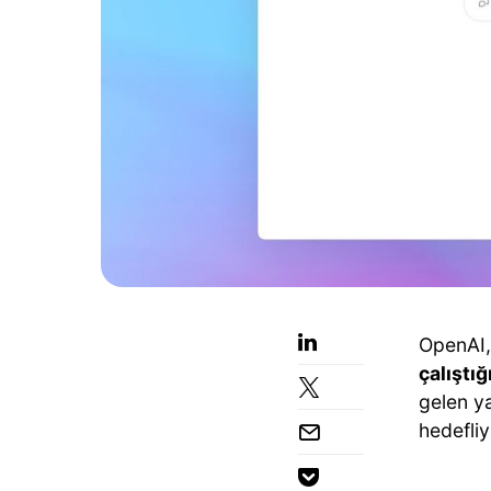
OpenAI,
çalıştığ
gelen ya
hedefliy