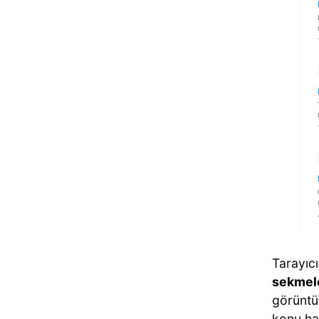
Tarayıcı
sekmel
görüntü
konu ha