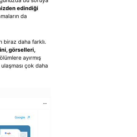
duğunuzda bu soruya
izden edindiği
ramaların da
n biraz daha farklı.
ni, görselleri,
bölümlere ayırmış
re ulaşması çok daha