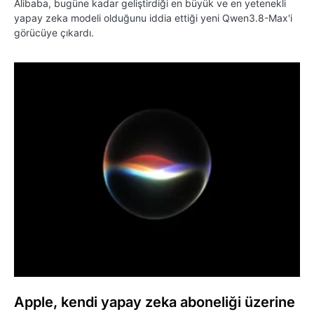
Alibaba, bugüne kadar geliştirdiği en büyük ve en yetenekli
yapay zeka modeli olduğunu iddia ettiği yeni Qwen3.8-Max'i
görücüye çıkardı.
Apple, kendi yapay zeka aboneliği üzerine