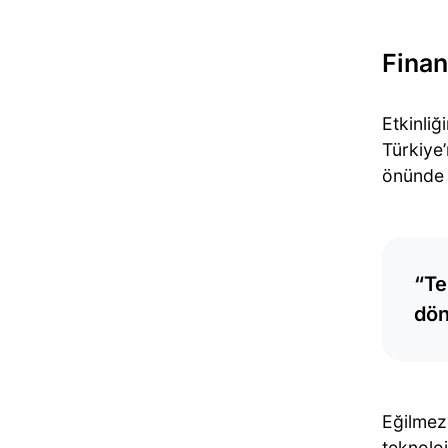
Finan
Etkinliğ
Türkiye’
önünde 
“Te
dön
Eğilmez
teknoloj