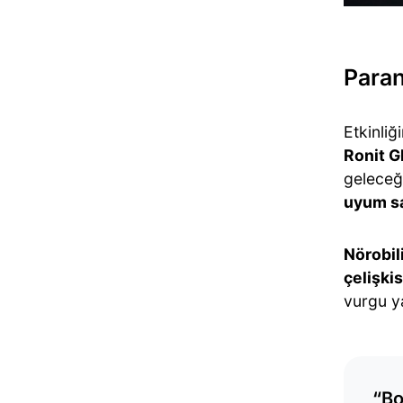
Paran
Etkinliğ
Ronit 
geleceğ
uyum sa
Nörobil
çelişki
vurgu ya
“Bo