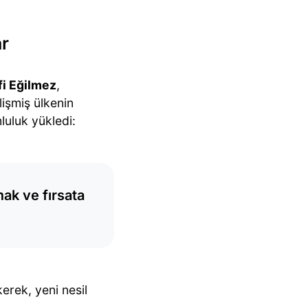
ar
fi Eğilmez
,
lişmiş ülkenin
uluk yükledi:
ak ve fırsata
erek, yeni nesil