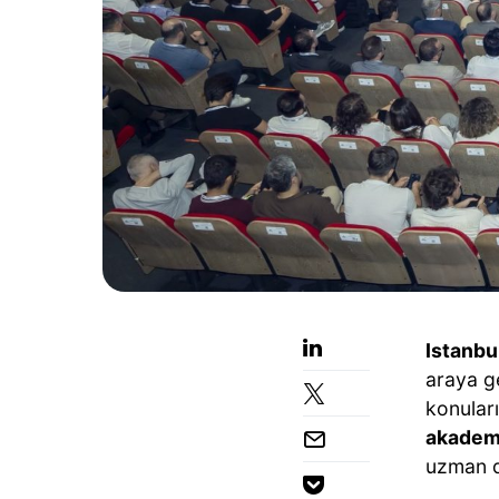
Istanbu
araya g
konuları
akademi
uzman d