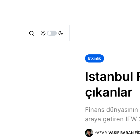
Etkinlik
Istanbul
çıkanlar
Finans dünyasının ö
araya getiren IFW 2
YAZAR
VASIF BARAN FI