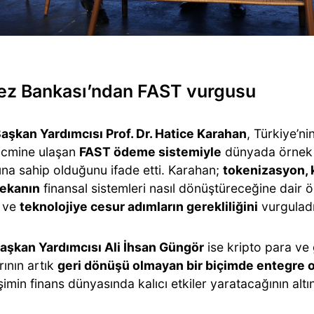
ez Bankası’ndan FAST vurgusu
şkan Yardımcısı Prof. Dr. Hatice Karahan
, Türkiye’n
acmine ulaşan
FAST ödeme sistemiyle
dünyada örnek
ına sahip olduğunu ifade etti. Karahan;
tokenizasyon, 
zekanın
finansal sistemleri nasıl dönüştüreceğine dair 
ı ve
teknolojiye cesur adımların gerekliliğini
vurguladı
şkan Yardımcısı Ali İhsan Güngör
ise kripto para ve 
ının artık
geri dönüşü olmayan bir biçimde entegre 
şimin finans dünyasında kalıcı etkiler yaratacağının altın