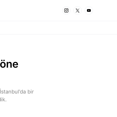
 öne
İstanbul’da bir
ik.