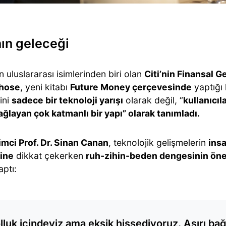
ın geleceği
in uluslararası isimlerinden biri olan
Citi’nin Finansal 
Ghose
, yeni kitabı
Future Money çerçevesinde
yaptığı
ini
sadece bir teknoloji yarışı
olarak değil, “
kullanıcıl
ğlayan çok katmanlı bir yapı” olarak tanımladı.
imci Prof. Dr. Sinan Canan
, teknolojik gelişmelerin
insa
sine
dikkat çekerken
ruh-zihin-beden dengesinin ön
ptı:
lluk içindeyiz ama eksik hissediyoruz. Aşırı bağ