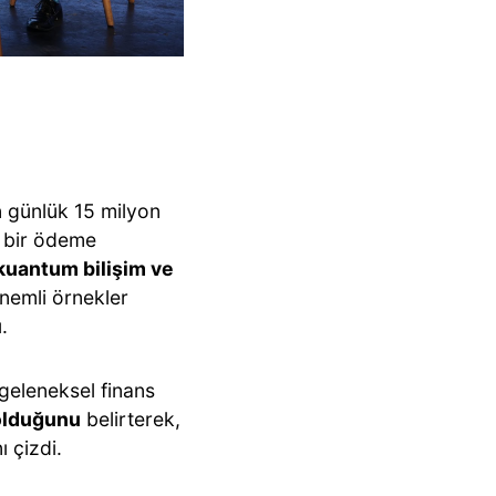
in günlük 15 milyon
 bir ödeme
kuantum bilişim ve
önemli örnekler
.
geleneksel finans
olduğunu
belirterek,
ı çizdi.