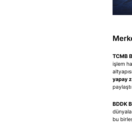
Merk
TCMB Ba
işlem h
altyapıs
yapay 
paylaşt
BDDK Ba
dünyalar
bu birle