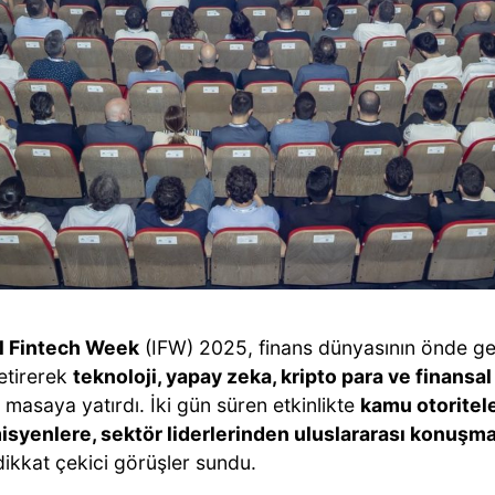
l Fintech Week
(IFW) 2025, finans dünyasının önde gele
etirerek
teknoloji, yapay zeka, kripto para ve finansa
 masaya yatırdı. İki gün süren etkinlikte
kamu otoritel
syenlere, sektör liderlerinden uluslararası konuşma
ikkat çekici görüşler sundu.