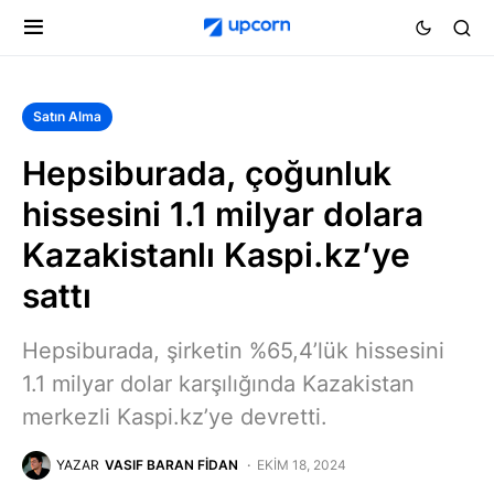
Satın Alma
Hepsiburada, çoğunluk
hissesini 1.1 milyar dolara
Kazakistanlı Kaspi.kz’ye
sattı
Hepsiburada, şirketin %65,4’lük hissesini
1.1 milyar dolar karşılığında Kazakistan
merkezli Kaspi.kz’ye devretti.
YAZAR
VASIF BARAN FIDAN
EKIM 18, 2024