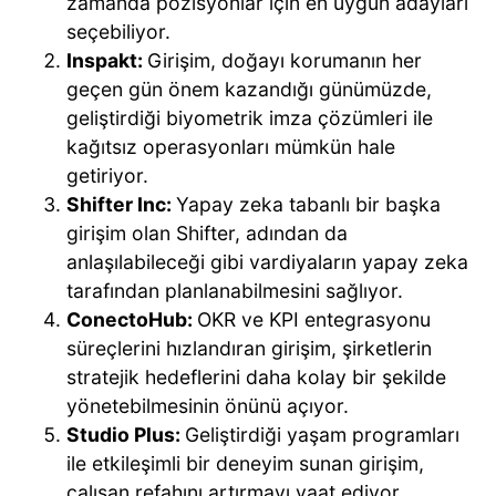
zamanda pozisyonlar için en uygun adayları
seçebiliyor.
Inspakt
:
Girişim, doğayı korumanın her
geçen gün önem kazandığı günümüzde,
geliştirdiği biyometrik imza çözümleri ile
kağıtsız operasyonları mümkün hale
getiriyor.
Shifter Inc
:
Yapay zeka tabanlı bir başka
girişim olan Shifter, adından da
anlaşılabileceği gibi vardiyaların yapay zeka
tarafından planlanabilmesini sağlıyor.
ConectoHub
:
OKR ve KPI entegrasyonu
süreçlerini hızlandıran girişim, şirketlerin
stratejik hedeflerini daha kolay bir şekilde
yönetebilmesinin önünü açıyor.
Studio Plus
:
Geliştirdiği yaşam programları
ile etkileşimli bir deneyim sunan girişim,
çalışan refahını artırmayı vaat ediyor.