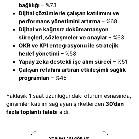
bağlılığı
– %73
Dijital çözümlerle çalışan katılımını ve
performans yönetimini artırma
– %68
Dijital ve kağıtsız dokümantasyon
süreçleri, sözleşmeler ve onaylar
– %63
OKR ve KPI entegrasyonu ile stratejik
hedef yönetimi
– %58
Yapay zeka destekli işe alım süreci
– %51
Çalışan refahını artıran etkileşimli sağlık
programları
– %45
Yaklaşık 1 saat uzunluğundaki oturum esnasında,
girişimler katılım sağlayan şirketlerden
30’dan
fazla toplantı talebi
aldı.
YORUMLARI GÖR (0)