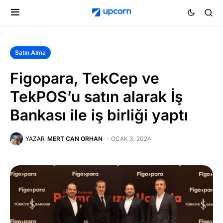
Satın Alma
Figopara, TekCep ve
TekPOS’u satın alarak İş
Bankası ile iş birliği yaptı
YAZAR
MERT CAN ORHAN
OCAK 3, 2024