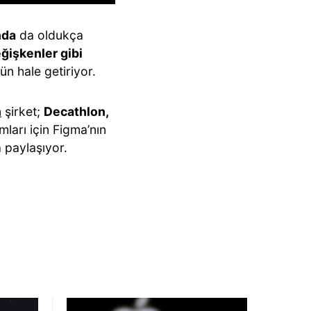
nda
da oldukça
ğişkenler gibi
ün hale getiriyor.
n
şirket;
Decathlon,
mları için Figma’nın
a paylaşıyor.