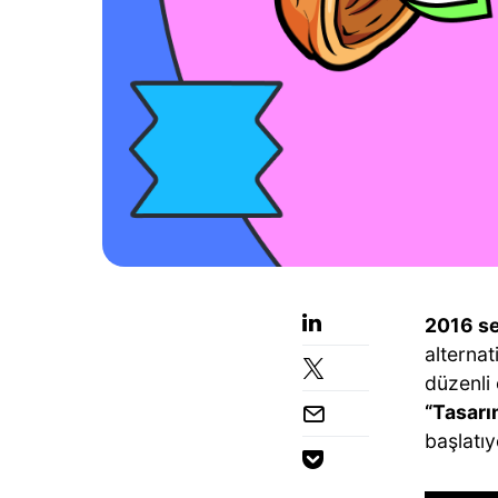
2016 s
alternat
düzenli 
“Tasarı
başlatıy