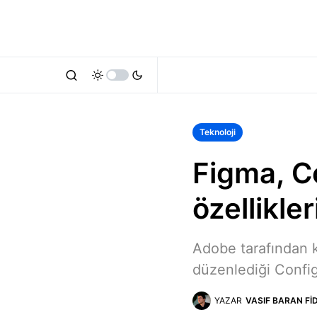
Teknoloji
Figma, Co
özellikleri
Adobe tarafından k
düzenlediği Config 
YAZAR
VASIF BARAN FI