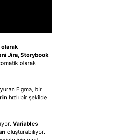
” olarak
eni Jira, Storybook
tomatik olarak
yuran Figma, bir
rin
hızlı bir şekilde
mıyor.
Variables
arı
oluşturabiliyor.
aüstü için özel