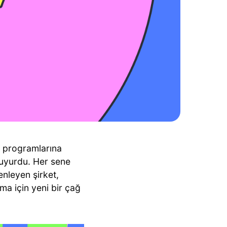
m programlarına
 duyurdu. Her sene
enleyen şirket,
gma için yeni bir çağ