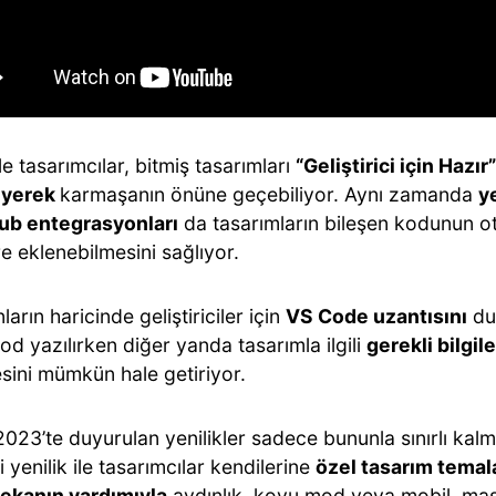
le tasarımcılar, bitmiş tasarımları
“Geliştirici için Hazır
eyerek
karmaşanın önüne geçebiliyor. Aynı zamanda
y
ub entegrasyonları
da tasarımların bileşen kodunun o
e eklenebilmesini sağlıyor.
arın haricinde geliştiriciler için
VS Code uzantısını
du
d yazılırken diğer yanda tasarımla ilgili
gerekli bilgile
sini mümkün hale getiriyor.
023’te duyurulan yenilikler sadece bununla sınırlı kal
 yenilik ile tasarımcılar kendilerine
özel tasarım temal
ekanın yardımıyla
aydınlık, koyu mod veya mobil, mas