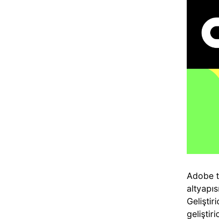
Adobe t
altyapıs
Geliştir
geliştiri