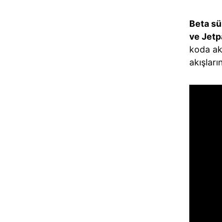
Beta sü
ve Jet
koda ak
akışları