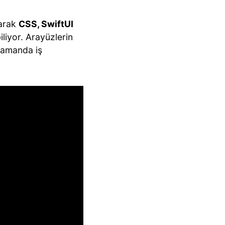
larak
CSS, SwiftUI
iliyor. Arayüzlerin
 zamanda iş