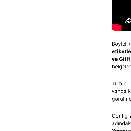
Böylelik
etiketl
ve GitH
belgeler
Tüm bunl
yanda ko
görülme
Config 2
adındaki
Yapay z