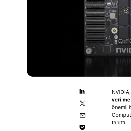
NVIDIA,
veri me
önemli 
Compute
tanıttı.