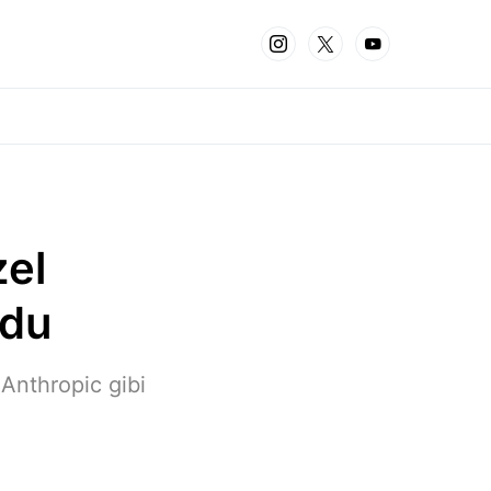
zel
rdu
Anthropic gibi