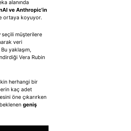
eka alanında
AI ve Anthropic’in
de ortaya koyuyor.
y
seçili müşterilere
narak veri
 Bu yaklaşım,
endirdiği Vera Rubin
şkin herhangi bir
lerin kaç adet
tesini öne çıkarırken
ı beklenen
geniş