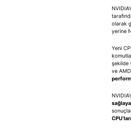
NVIDIA’n
tarafınd
olarak 
yerine N
Yeni CP
komutla
şekilde 
ve AMD’n
perfor
NVIDIA’n
sağlaya
sonuçlar
CPU’lar