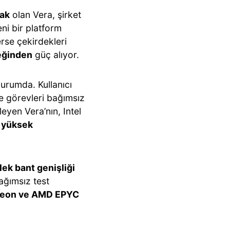
cak
olan Vera, şirket
ni bir platform
rse çekirdekleri
eğinden
güç alıyor.
urumda. Kullanıcı
e görevleri bağımsız
eyen Vera’nın, Intel
 yüksek
lek bant genişliği
ağımsız test
 Xeon ve AMD EPYC