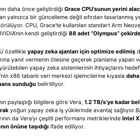
ın daha önce geliştirdiği
Grace CPU’sunun yerini ala
an yalnızca bir güncelleme değil sıfırdan tasarlanmış ye
görülüyor. CPU, Grace’te kullanılan standart Arm Neove
VIDIA’nın kendi geliştirdiği
88 adet “Olympus” çekird
U özellikle
yapay zeka ajanları için optimize edilmiş
d
rına yanıt vermenin ötesine geçerek planlama yapan v
yürütebilen yapay zeka sistemlerinin ihtiyaçlarını hedefl
in x86 tabanlı veri merkezi işlemcilerine kıyasla
daha
mans sunduğu
belirtiliyor.
ın paylaştığı bilgilere göre Vera,
1.2 TB/s’ye kadar bel
rak
yoğun yapay zeka iş yüklerinde avantaj sağlıyor.B
ının da Vera’yı çeşitli performans metriklerinde
Intel
ının önüne taşıdığı
ifade ediliyor.