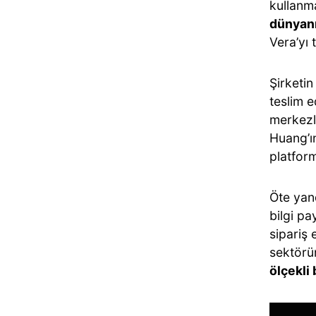
kullanm
dünyanı
Vera’yı 
Şirketin
teslim e
merkezl
Huang’ı
platfor
Öte yan
bilgi p
sipariş 
sektörü
ölçekli 