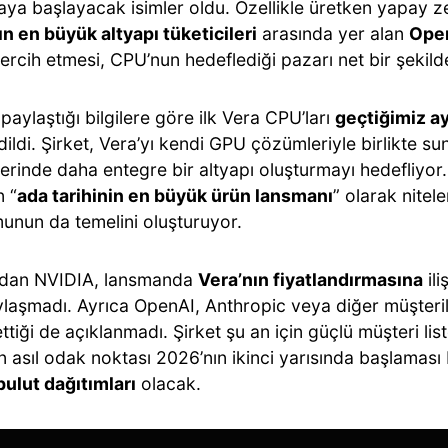
aya başlayacak isimler oldu. Özellikle üretken yapay z
n en büyük altyapı tüketicileri
arasında yer alan
Open
tercih etmesi, CPU’nun hedeflediği pazarı net bir şekil
 paylaştığı bilgilere göre ilk Vera CPU’ları
geçtiğimiz a
dildi. Şirket, Vera’yı kendi GPU çözümleriyle birlikte su
erinde daha entegre bir altyapı oluşturmayı hedefliyor.
n “
ada tarihinin en büyük ürün lansmanı
” olarak nitel
munun da temelini oluşturuyor.
dan NVIDIA, lansmanda
Vera’nın fiyatlandırmasına
ili
aylaşmadı. Ayrıca OpenAI, Anthropic veya diğer müşteri
ettiği de açıklanmadı. Şirket şu an için güçlü müşteri lis
n asıl odak noktası 2026’nın ikinci yarısında başlamas
bulut dağıtımları
olacak.