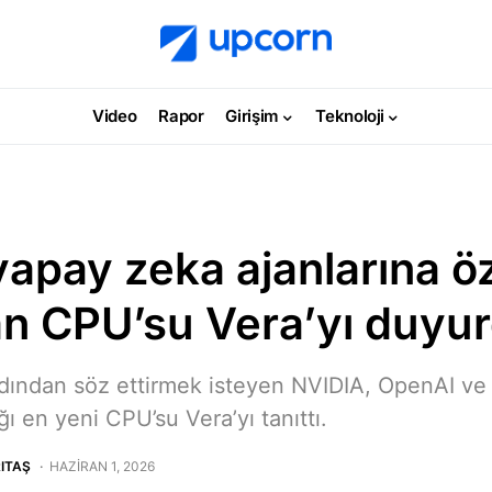
Video
Rapor
Girişim
Teknoloji
yapay zeka ajanlarına ö
an CPU’su Vera’yı duyu
ından söz ettirmek isteyen NVIDIA, OpenAI ve 
ğı en yeni CPU’su Vera’yı tanıttı.
ITAŞ
HAZIRAN 1, 2026