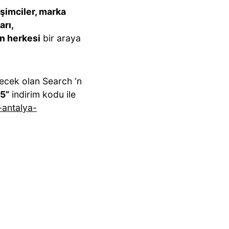
işimciler, marka
arı,
en herkesi
bir araya
ecek olan Search ‘n
5”
indirim kodu ile
-antalya-