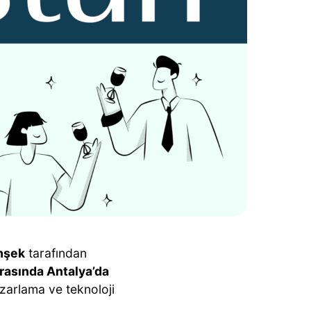
imşek
tarafından
arasında Antalya’da
azarlama ve teknoloji