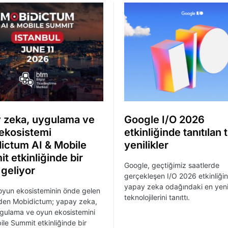
 zeka, uygulama ve
Google I/O 2026
ekosistemi
etkinliğinde tanıtılan
ictum AI & Mobile
yenilikler
t etkinliğinde bir
Google, geçtiğimiz saatlerde
 geliyor
gerçekleşen I/O 2026 etkinliği
yapay zeka odağındaki en yen
oyun ekosisteminin önde gelen
teknolojilerini tanıttı.
nden Mobidictum; yapay zeka,
gulama ve oyun ekosistemini
ile Summit etkinliğinde bir