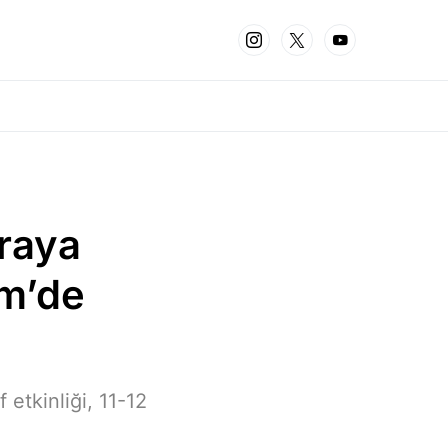
araya
im’de
 etkinliği, 11-12