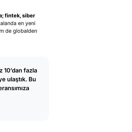
 fintek, siber
ı alanda en yeni
hem de globalden
z 10’dan fazla
ye ulaştık. Bu
feransımıza