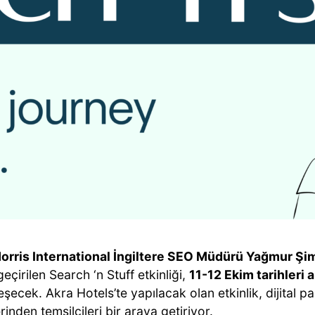
Morris International İngiltere SEO Müdürü Yağmur Ş
eçirilen Search ‘n Stuff etkinliği,
11-12 Ekim tarihleri 
şecek. Akra Hotels’te yapılacak olan etkinlik, dijital p
rinden temsilcileri bir araya getiriyor.