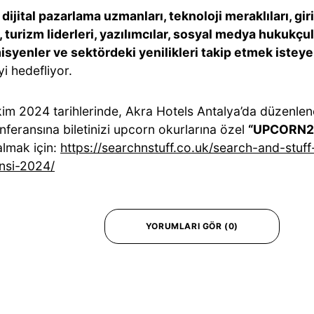
;
dijital pazarlama uzmanları, teknoloji meraklıları, gir
, turizm liderleri, yazılımcılar, sosyal medya hukukçul
syenler ve sektördeki yenilikleri takip etmek istey
i hedefliyor.
kim 2024 tarihlerinde, Akra Hotels Antalya’da düzenlen
nferansına biletinizi upcorn okurlarına özel
“UPCORN2
lmak için:
https://searchnstuff.co.uk/search-and-stuff
nsi-2024/
YORUMLARI GÖR (0)