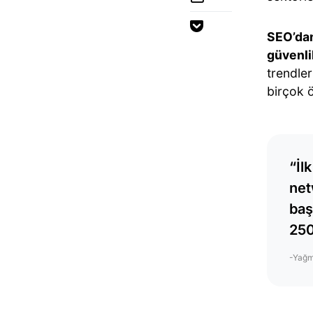
SEO’dan
güvenli
trendler
birçok ö
“İl
net
baş
250
-Yağm