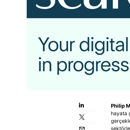
Philip 
hayata g
gerçekle
sektörle