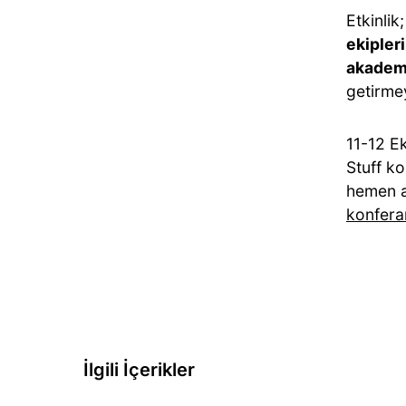
Etkinlik
ekipleri
akademi
getirmey
11-12 E
Stuff ko
hemen a
konfera
İlgili İçerikler