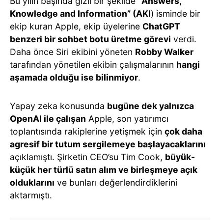
Bu yılın başında gizli bir şekilde “
Answers,
Knowledge and Information” (AKI
) isminde bir
ekip kuran Apple, ekip üyelerine
ChatGPT
benzeri bir sohbet botu üretme görevi
verdi.
Daha önce Siri ekibini yöneten
Robby Walker
tarafından yönetilen ekibin çalışmalarının
hangi
aşamada olduğu ise bilinmiyor
.
Yapay zeka konusunda
bugüne dek yalnızca
OpenAI ile çalışan
Apple, son yatırımcı
toplantısında rakiplerine yetişmek için
çok daha
agresif bir tutum sergilemeye başlayacaklarını
açıklamıştı. Şirketin CEO’su Tim Cook,
büyük-
küçük her türlü satın alım ve birleşmeye açık
olduklarını
ve bunları değerlendirdiklerini
aktarmıştı.