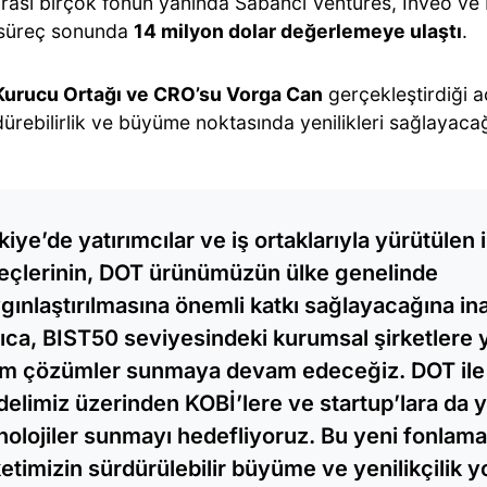
arası birçok fonun yanında Sabancı Ventures, Inveo ve 
 süreç sonunda
14 milyon dolar değerlemeye ulaştı
.
urucu Ortağı ve CRO’su Vorga Can
gerçekleştirdiği a
dürebilirlik ve büyüme noktasında yenilikleri sağlayacağ
kiye’de yatırımcılar ve iş ortaklarıyla yürütülen iş
eçlerinin, DOT ürünümüzün ülke genelinde
gınlaştırılmasına önemli katkı sağlayacağına in
ıca, BIST50 seviyesindeki kurumsal şirketlere 
m çözümler sunmaya devam edeceğiz. DOT ile
elimiz üzerinden KOBİ’lere ve startup’lara da y
nolojiler sunmayı hedefliyoruz. Bu yeni fonlama
ketimizin sürdürülebilir büyüme ve yenilikçilik y