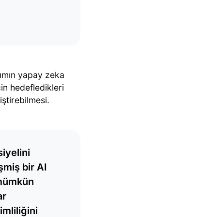
ırımın yapay zeka
in hedefledikleri
iştirebilmesi.
iyelini
şmiş bir AI
i mümkün
ar
mliliğini