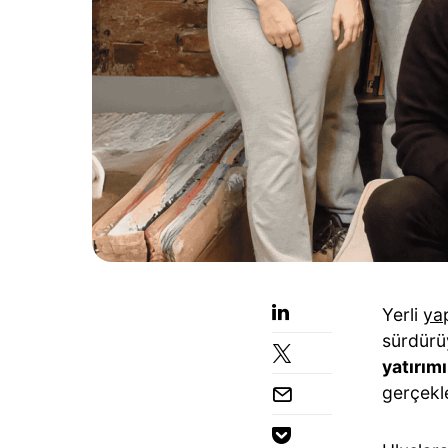
Yerli
ya
sürdürüy
yatırım
gerçekle