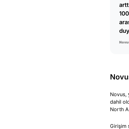
art
100
ara
duy
Novus
Novus
Novus,
dahil o
North A
Girişim 