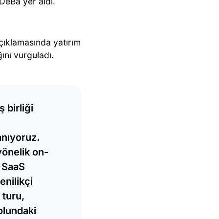
DeBa yer aldı.
çıklamasında yatırım
ını vurguladı.
 birliği
anıyoruz.
yönelik on-
 SaaS
enilikçi
 turu,
olundaki