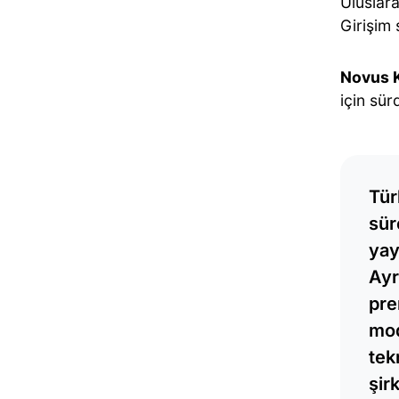
Uluslar
Girişim
Novus K
için sür
Tür
sür
yay
Ayr
pre
mod
tek
şir