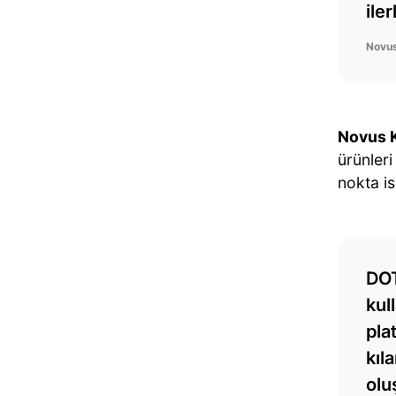
ile
Novus
Novus K
ürünleri
nokta ise
DOT
kul
pla
kıl
olu