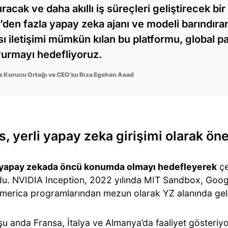
tıracak ve daha akıllı iş süreçleri geliştirecek bi
’den fazla yapay zeka ajanı ve modeli barındıran
sı iletişimi mümkün kılan bu platformu, global p
urmayı hedefliyoruz.
 Kurucu Ortağı ve CEO’su Rıza Egehan Asad
, yerli yapay zeka girişimi olarak öne
yapay zekada öncü konumda olmayı hedefleyerek
çe
ldu. NVIDIA Inception, 2022 yılında MIT Sandbox, Goog
merica programlarından mezun olarak YZ alanında geliş
şu anda Fransa, İtalya ve Almanya’da faaliyet gösteriyo