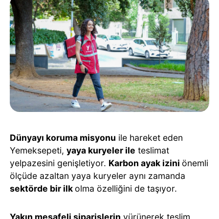
Dünyayı koruma misyonu
ile hareket eden
Yemeksepeti,
yaya kuryeler ile
teslimat
yelpazesini genişletiyor.
Karbon ayak izini
önemli
ölçüde azaltan yaya kuryeler aynı zamanda
sektörde bir ilk
olma özelliğini de taşıyor.
Yakın mesafeli siparişlerin
yürünerek teslim