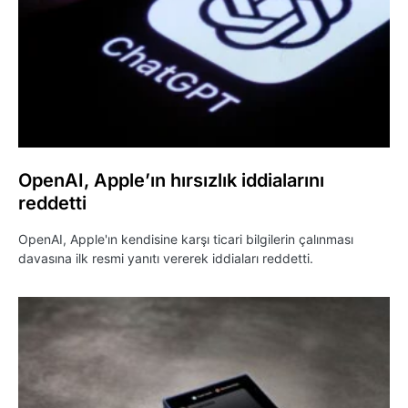
OpenAI, Apple’ın hırsızlık iddialarını
reddetti
OpenAI, Apple'ın kendisine karşı ticari bilgilerin çalınması
davasına ilk resmi yanıtı vererek iddiaları reddetti.