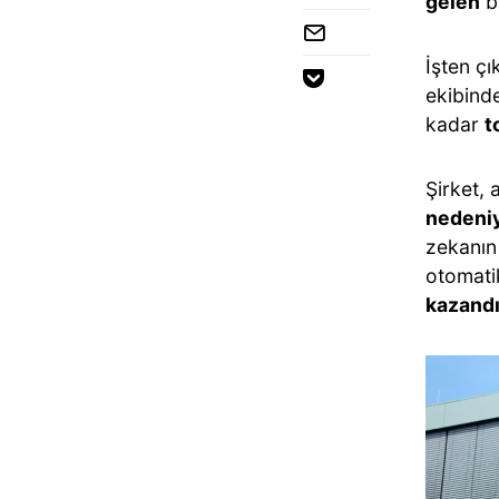
gelen
bu
İşten çı
ekibin
kadar
t
Şirket,
nedeniy
zekanın 
otomatik
kazandı