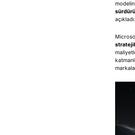
modelin
sürdürü
açıkladı
Microso
strateji
maliyetl
katmanla
markalar