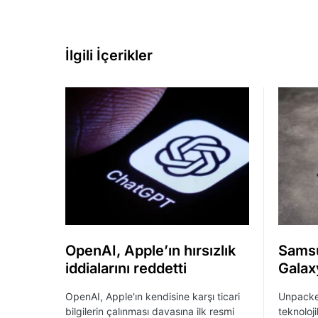
İlgili İçerikler
OpenAI, Apple’ın hırsızlık
Samsu
iddialarını reddetti
Galaxy
OpenAI, Apple'ın kendisine karşı ticari
Unpacked
bilgilerin çalınması davasına ilk resmi
teknoloj