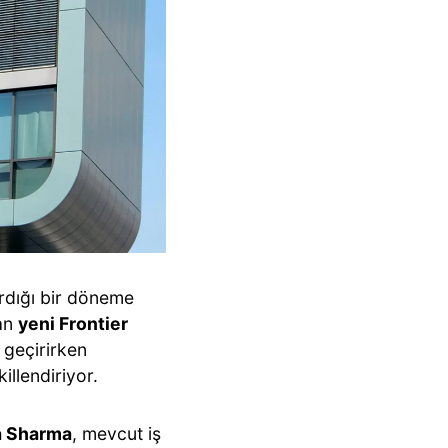
ırdığı bir döneme
nan
yeni Frontier
geçirirken
illendiriyor.
 Sharma
, mevcut iş