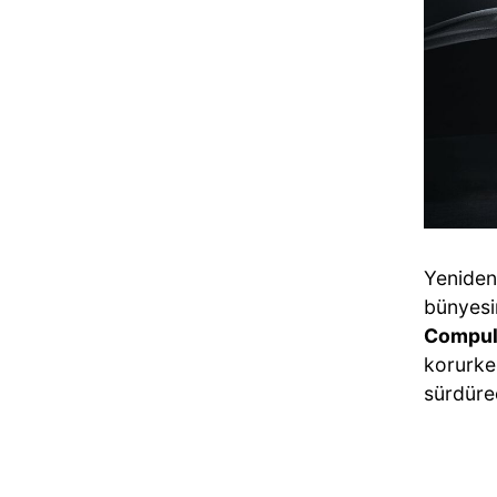
Yeniden 
bünyesi
Compul
korurk
sürdüre