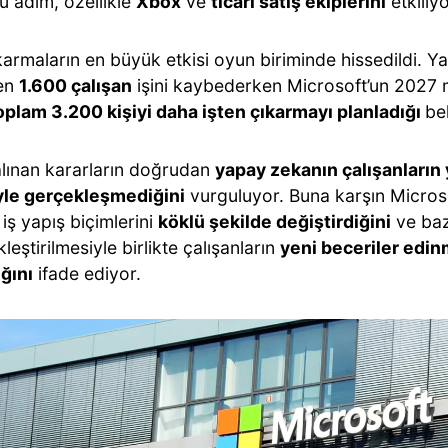
 adım, özellikle
Xbox
ve
ticari satış ekiplerini
etkiliyo
karmaların en büyük etkisi oyun biriminde hissedildi. Y
den
1.600 çalışan
işini kaybederken Microsoft’un 2027 m
oplam 3.200 kişiyi daha işten çıkarmayı planladığı
bel
 alınan kararların doğrudan
yapay zekanın çalışanların 
le gerçekleşmediğini
vurguluyor. Buna karşın Micros
iş yapış biçimlerini
köklü şekilde değiştirdiğini
ve baz
leştirilmesiyle birlikte çalışanların
yeni beceriler edi
ğını
ifade ediyor.