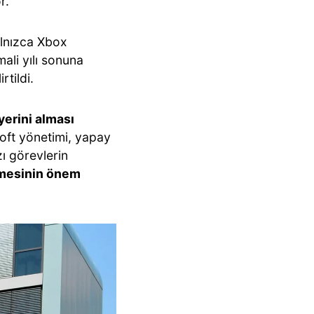
r.
alnızca Xbox
ali yılı sonuna
irtildi.
yerini alması
oft yönetimi, yapay
ı görevlerin
nmesinin önem