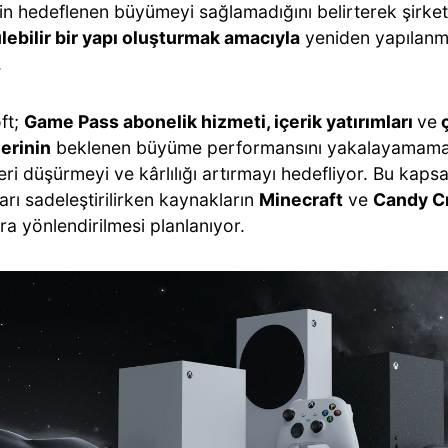
in hedeflenen büyümeyi sağlamadığını belirterek şirke
lebilir bir yapı oluşturmak amacıyla
yeniden yapılanma
.
ft;
Game Pass abonelik hizmeti, içerik yatırımları
ve
ç
lerinin
beklenen büyüme performansını yakalayamamas
eri düşürmeyi ve kârlılığı artırmayı hedefliyor. Bu ka
rı sadeleştirilirken kaynakların
Minecraft
ve
Candy C
a yönlendirilmesi planlanıyor.