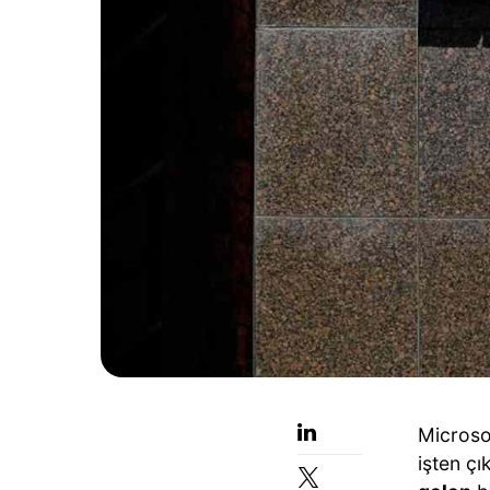
Microso
işten çı