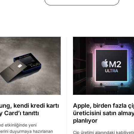
ng, kendi kredi kartı
Apple, birden fazla çi
 Card’ı tanıttı
üreticisini satın almay
planlıyor
 etkinliğinde yeni
ilerini duyurmaya hazırlanan
Çip üretimi alanındaki kabiliyetl