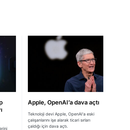
p
Apple, OpenAI’a dava açtı
ı
Teknoloji devi Apple, OpenAI'a eski
çalışanlarını işe alarak ticari sırları
çaldığı için dava açtı.
erini