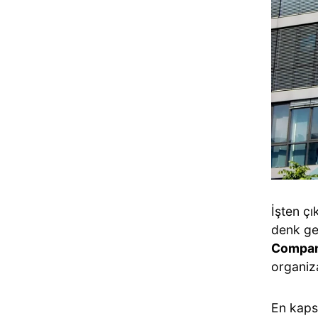
İşten çı
denk ge
Company 
organiza
En kaps