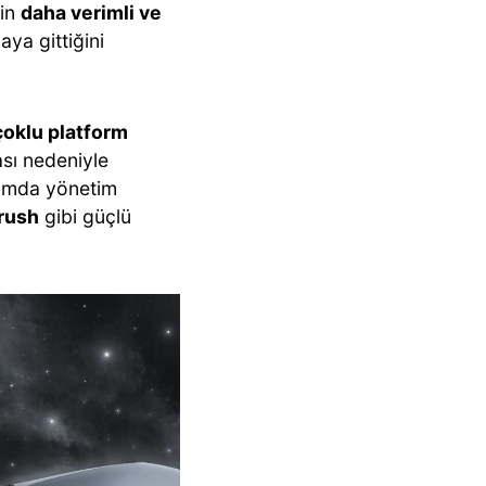
tin
daha verimli ve
ya gittiğini
oklu platform
ı nedeniyle
psamda yönetim
rush
gibi güçlü