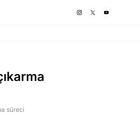
 çıkarma
ma süreci