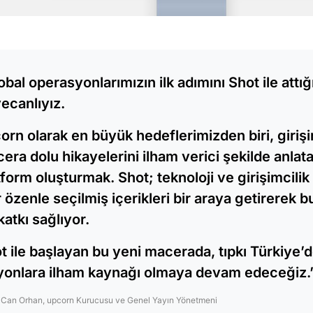
obal operasyonlarımızın ilk adımını Shot ile attığ
ecanlıyız.
orn olarak en büyük hedeflerimizden biri, girişi
era dolu hikayelerini ilham verici şekilde anlata
tform oluşturmak. Shot; teknoloji ve girişimcili
r özenle seçilmiş içerikleri bir araya getirerek 
 katkı sağlıyor.
t ile başlayan bu yeni macerada, tıpkı Türkiye’d
yonlara ilham kaynağı olmaya devam edeceğiz.
 Can Orhan, upcorn Kurucusu ve Genel Yayın Yönetmeni