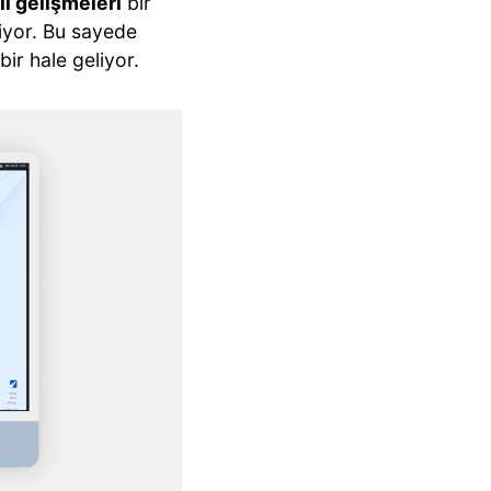
i gelişmeleri
bir
liyor. Bu sayede
ir hale geliyor.