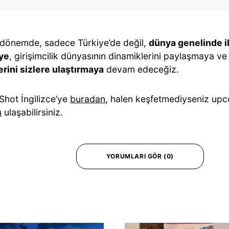
 dönemde, sadece Türkiye’de değil,
dünya genelinde il
ye
, girişimcilik dünyasının dinamiklerini paylaşmaya v
erini sizlere ulaştırmaya
devam edeceğiz.
Shot İngilizce’ye
buradan
, halen keşfetmediyseniz upc
n
ulaşabilirsiniz.
YORUMLARI GÖR (0)