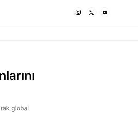
larını
arak global