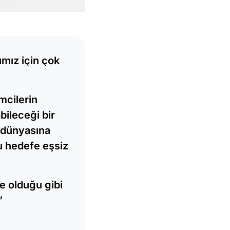
ımız için çok
mcilerin
bileceği bir
k dünyasına
bu hedefe eşsiz
e olduğu gibi
”