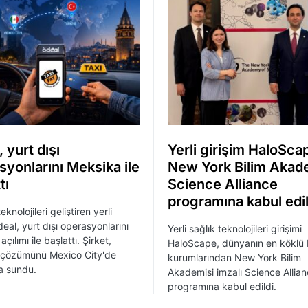
 yurt dışı
Yerli girişim HaloSca
syonlarını Meksika ile
New York Bilim Akad
tı
Science Alliance
programına kabul edil
nolojileri geliştiren yerli
deal, yurt dışı operasyonlarını
Yerli sağlık teknolojileri girişimi
çılımı ile başlattı. Şirket,
HaloScape, dünyanın en köklü b
 çözümünü Mexico City'de
kurumlarından New York Bilim
a sundu.
Akademisi imzalı Science Allia
programına kabul edildi.