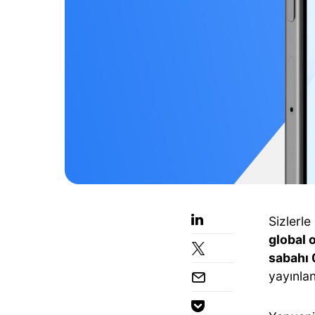
Sizlerle
global 
sabahı 
yayınla