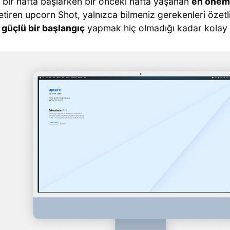
 bir hafta başlarken bir önceki hafta yaşanan
en öneml
etiren upcorn Shot, yalnızca bilmeniz gerekenleri özet
 güçlü bir başlangıç
yapmak hiç olmadığı kadar kolay b