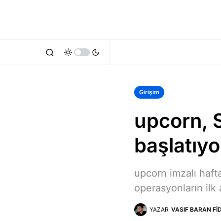
Girişim
upcorn, S
başlatıyo
upcorn imzalı hafta
operasyonların ilk 
YAZAR
VASIF BARAN FI