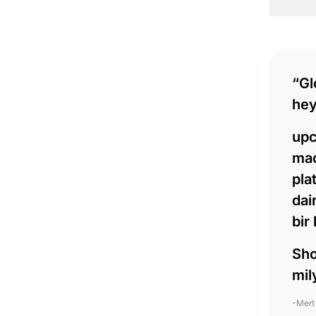
“Gl
hey
upc
mac
pla
dai
bir
Sho
mil
-Mert