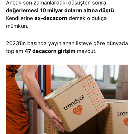
Ancak son zamanlardaki düşüşten sonra
değerlemesi 10 milyar doların altına düştü
.
Kendilerine
ex-decacorn
demek oldukça
mümkün.
2023’ün başında yayınlanan listeye göre dünyada
toplam
47 decacorn girişim
mevcut.