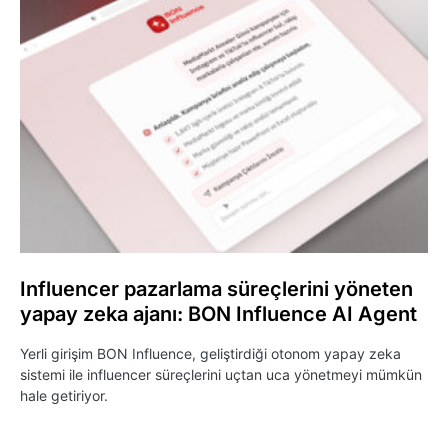
Influencer pazarlama süreçlerini yöneten
yapay zeka ajanı: BON Influence AI Agent
Yerli girişim BON Influence, geliştirdiği otonom yapay zeka
sistemi ile influencer süreçlerini uçtan uca yönetmeyi mümkün
hale getiriyor.