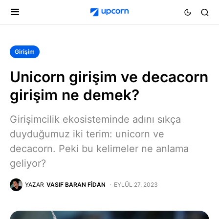
Girişim
Unicorn girişim ve decacorn
girişim ne demek?
Girişimcilik ekosisteminde adını sıkça
duyduğumuz iki terim: unicorn ve
decacorn. Peki bu kelimeler ne anlama
geliyor?
YAZAR
VASIF BARAN FIDAN
EYLÜL 27, 2023