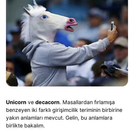
Unicorn
ve
decacorn
. Masallardan fırlamışa
benzeyen iki farklı girişimcilik teriminin birbirine
yakın anlamları mevcut. Gelin, bu anlamlara
birlikte bakalım.