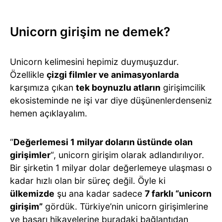
Unicorn girişim ne demek?
Unicorn kelimesini hepimiz duymuşuzdur.
Özellikle
çizgi filmler ve animasyonlarda
karşımıza çıkan
tek boynuzlu atların
girişimcilik
ekosisteminde ne işi var diye düşünenlerdenseniz
hemen açıklayalım.
“
Değerlemesi 1 milyar doların üstünde olan
girişimler
“, unicorn girişim olarak adlandırılıyor.
Bir şirketin 1 milyar dolar değerlemeye ulaşması o
kadar hızlı olan bir süreç değil. Öyle ki
ülkemizde
şu ana kadar sadece
7 farklı “unicorn
girişim”
gördük. Türkiye’nin unicorn girişimlerine
ve başarı hikayelerine
buradaki
bağlantıdan