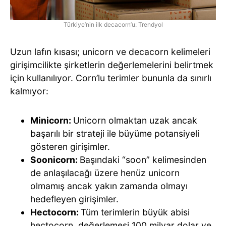
Türkiye’nin ilk decacorn’u: Trendyol
Uzun lafın kısası; unicorn ve decacorn kelimeleri
girişimcilikte şirketlerin değerlemelerini belirtmek
için kullanılıyor. Corn’lu terimler bununla da sınırlı
kalmıyor:
Minicorn:
Unicorn olmaktan uzak ancak
başarılı bir strateji ile büyüme potansiyeli
gösteren girişimler.
Soonicorn:
Başındaki “soon” kelimesinden
de anlaşılacağı üzere henüz unicorn
olmamış ancak yakın zamanda olmayı
hedefleyen girişimler.
Hectocorn:
Tüm terimlerin büyük abisi
hectocorn, değerlemesi 100 milyar dolar ve