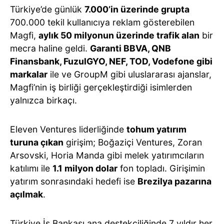
Türkiye’de günlük
7.000’in üzerinde grupta
700.000 tekil kullanıcıya reklam gösterebilen
Magfi,
aylık 50 milyonun üzerinde trafik alan
bir
mecra haline geldi.
Garanti BBVA, QNB
Finansbank, FuzulGYO, NEF, TOD, Vodefone gibi
markalar
ile ve GroupM gibi uluslararası ajanslar,
Magfi’nin iş birliği gerçekleştirdiği isimlerden
yalnızca birkaçı.
Eleven Ventures liderliğinde
tohum yatırım
turuna çıkan
girişim; Boğaziçi Ventures, Zoran
Arsovski, Horia Manda gibi melek yatırımcıların
katılımı ile
1.1 milyon dolar
fon topladı. Girişimin
yatırım sonrasındaki hedefi ise
Brezilya pazarına
açılmak
.
Türkiye İş Bankası ana destekçiliğinde 7 yıldır her