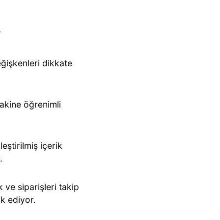
r
eğişkenleri dikkate
akine öğrenimli
leştirilmiş içerik
r.
 ve siparişleri takip
k ediyor.