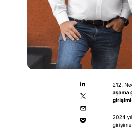
212, Neo
aşama g
girişim
2024 yı
girişime