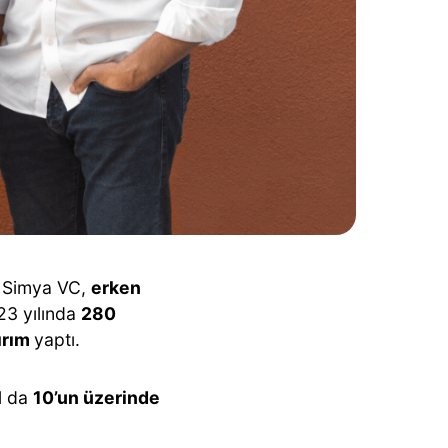
an Simya VC,
erken
23 yılında
280
ırım
yaptı.
l da
10’un üzerinde