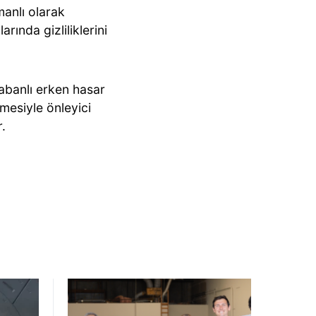
anlı olarak
rında gizliliklerini
tabanlı erken hasar
lemesiyle önleyici
r.