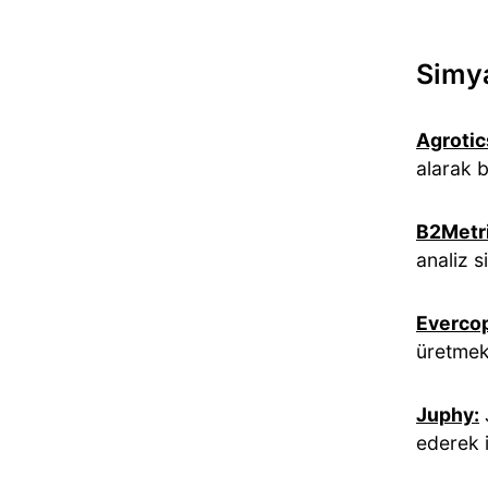
Simya
Agrotic
alarak b
B2Metri
analiz s
Everco
üretmek 
Juphy:
ederek 