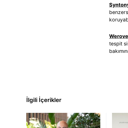
Synton
benzersi
koruyab
Werove
tespit s
bakımını
İlgili İçerikler