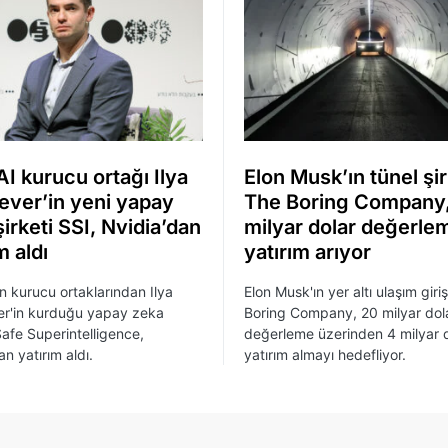
I kurucu ortağı Ilya
Elon Musk’ın tünel şir
ever’in yeni yapay
The Boring Company
irketi SSI, Nvidia’dan
milyar dolar değerle
m aldı
yatırım arıyor
n kurucu ortaklarından Ilya
Elon Musk'ın yer altı ulaşım giri
er'in kurduğu yapay zeka
Boring Company, 20 milyar dol
 Safe Superintelligence,
değerleme üzerinden 4 milyar 
n yatırım aldı.
yatırım almayı hedefliyor.