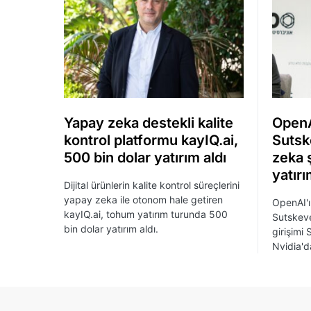
Yapay zeka destekli kalite
OpenA
kontrol platformu kayIQ.ai,
Sutsk
500 bin dolar yatırım aldı
zeka ş
yatırı
Dijital ürünlerin kalite kontrol süreçlerini
yapay zeka ile otonom hale getiren
OpenAI'ı
kayIQ.ai, tohum yatırım turunda 500
Sutskev
bin dolar yatırım aldı.
girişimi
Nvidia'da