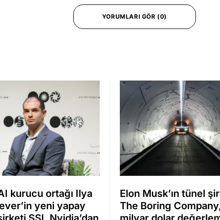
YORUMLARI GÖR (0)
I kurucu ortağı Ilya
Elon Musk’ın tünel şir
ever’in yeni yapay
The Boring Company
irketi SSI, Nvidia’dan
milyar dolar değerle