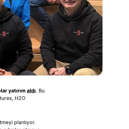
olar yatırım
aldı
. Bu
ntures, H2O
etmeyi planlıyor.