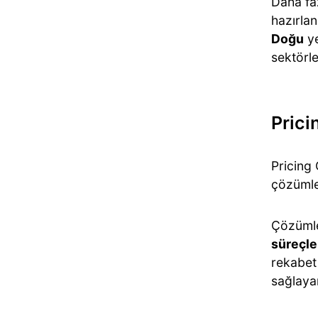
Daha fa
hazırlan
Doğu
ye
sektörle
Prici
Pricing
çözümler
Çözümle
süreçle
rekabet
sağlayar