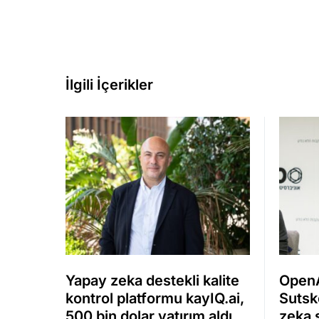
İlgili İçerikler
Yapay zeka destekli kalite
OpenA
kontrol platformu kayIQ.ai,
Sutsk
500 bin dolar yatırım aldı
zeka ş