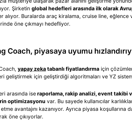
zla müşteriye ulaşarak pazar alanını geliştirme yönün
ıyor. Şirketin
global hedefleri arasında ilk olarak Avr
r alıyor. Buralarda araç kiralama, cruise line, eğlence
rinde öne çıkmayı hedefliyor.
ng Coach, piyasaya uyumu hızlandırıy
 Coach,
yapay zeka
tabanlı fiyatlandırma
için çözümler 
i geliştirmek için geliştirdiği algoritmaları ve YZ sistem
ri arasında ise
raporlama, rakip analizi, event takibi 
rin optimizasyonu
var. Bu sayede kullanıcılar karlılıklar
 etme avantajını kazanıyor. Ayrıca piyasa koşullarına d
ak öne çıkıyorlar.