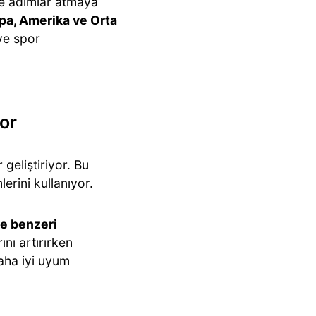
de adımlar atmaya
upa, Amerika ve Orta
 ve spor
or
geliştiriyor. Bu
lerini kullanıyor.
ve benzeri
ını artırırken
aha iyi uyum