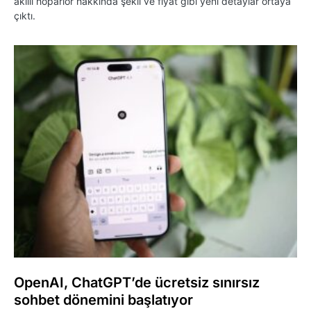
akıllı hoparlör hakkında şekil ve fiyat gibi yeni detaylar ortaya
çıktı.
OpenAI, ChatGPT’de ücretsiz sınırsız
sohbet dönemini başlatıyor