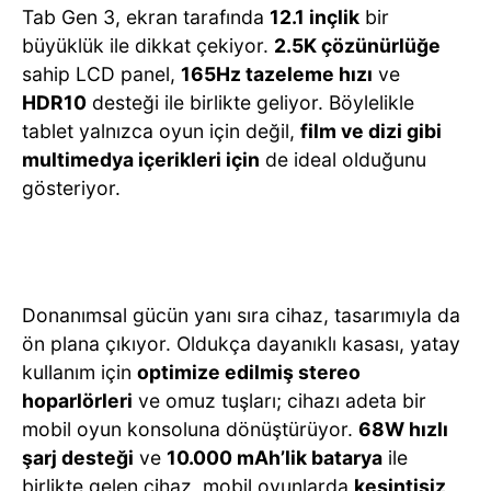
Tab Gen 3, ekran tarafında
12.1 inçlik
bir
büyüklük ile dikkat çekiyor.
2.5K çözünürlüğe
sahip LCD panel,
165Hz tazeleme hızı
ve
HDR10
desteği ile birlikte geliyor. Böylelikle
tablet yalnızca oyun için değil,
film ve dizi gibi
multimedya içerikleri için
de ideal olduğunu
gösteriyor.
Donanımsal gücün yanı sıra cihaz, tasarımıyla da
ön plana çıkıyor. Oldukça dayanıklı kasası, yatay
kullanım için
optimize edilmiş stereo
hoparlörleri
ve omuz tuşları; cihazı adeta bir
mobil oyun konsoluna dönüştürüyor.
68W hızlı
şarj desteği
ve
10.000 mAh’lik batarya
ile
birlikte gelen cihaz, mobil oyunlarda
kesintisiz