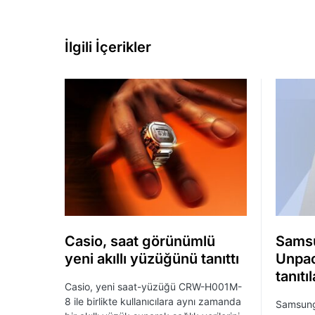
İlgili İçerikler
Casio, saat görünümlü
Sams
yeni akıllı yüzüğünü tanıttı
Unpac
tanıtı
Casio, yeni saat-yüzüğü CRW-H001M-
8 ile birlikte kullanıcılara aynı zamanda
Samsung