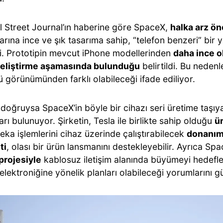
l Street Journal’ın haberine göre SpaceX,
halka arz ö
rına ince ve şık tasarıma sahip, “telefon benzeri” bir 
i. Prototipin mevcut iPhone modellerinden
daha ince 
eliştirme aşamasında bulunduğu
belirtildi. Bu nedenl
 görünümünden farklı olabileceği ifade ediliyor.
 doğruysa SpaceX’in böyle bir cihazı seri üretime taşıy
arı bulunuyor. Şirketin, Tesla ile birlikte sahip olduğu
ür
ka işlemlerini cihaz üzerinde çalıştırabilecek
donanım
ti
, olası bir ürün lansmanını destekleyebilir. Ayrıca Sp
projesiyle
kablosuz iletişim alanında büyümeyi hedefle
 elektroniğine yönelik planları olabileceği yorumlarını g