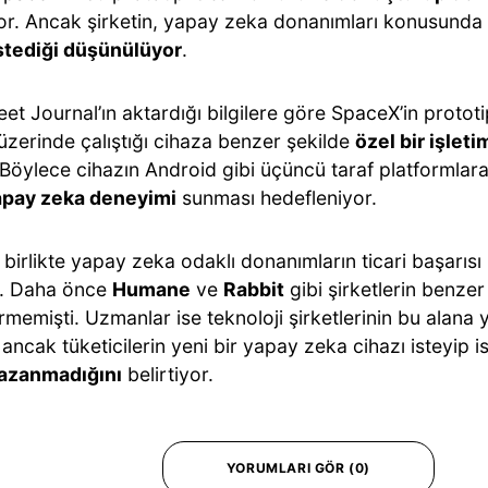
yor. Ancak şirketin, yapay zeka donanımları konusunda
stediği düşünülüyor
.
eet Journal’ın aktardığı bilgilere göre SpaceX’in prototi
üzerinde çalıştığı cihaza benzer şekilde
özel bir işlet
 Böylece cihazın Android gibi üçüncü taraf platformlar
apay zeka deneyimi
sunması hedefleniyor.
birlikte yapay zeka odaklı donanımların ticari başarısı h
. Daha önce
Humane
ve
Rabbit
gibi şirketlerin benzer
örmemişti. Uzmanlar ise teknoloji şirketlerinin bu alana y
ı ancak tüketicilerin yeni bir yapay zeka cihazı isteyip 
kazanmadığını
belirtiyor.
YORUMLARI GÖR (0)