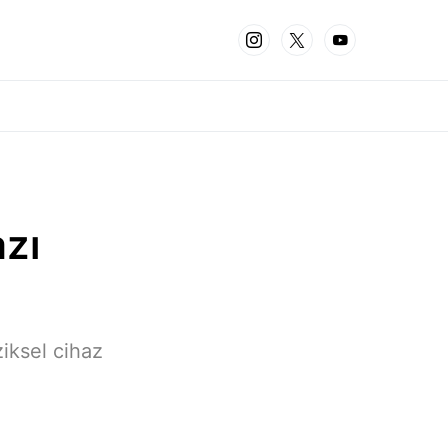
azı
ziksel cihaz