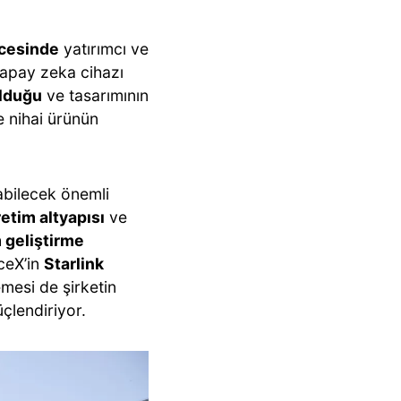
ncesinde
yatırımcı ve
yapay zeka cihazı
olduğu
ve tasarımının
e nihai ürünün
abilecek önemli
etim altyapısı
ve
 geliştirme
aceX’in
Starlink
mesi de şirketin
üçlendiriyor.