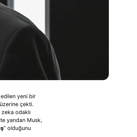
a edilen yeni bir
 üzerine çekti.
 zeka odaklı
 Öte yandan Musk,
ış
” olduğunu