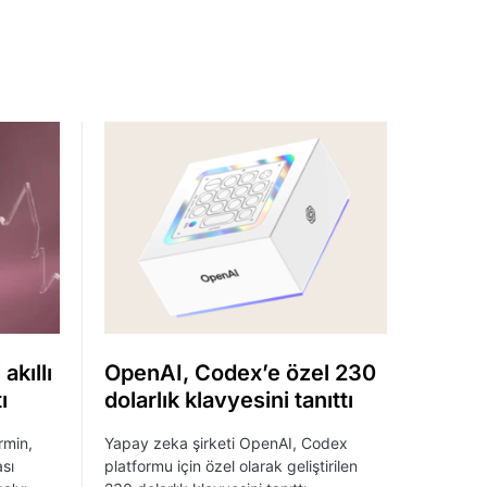
akıllı
OpenAI, Codex’e özel 230
ı
dolarlık klavyesini tanıttı
rmin,
Yapay zeka şirketi OpenAI, Codex
ası
platformu için özel olarak geliştirilen