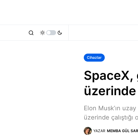
Cihazlar
SpaceX, g
üzerinde 
Elon Musk’ın uzay ş
üzerinde çalıştığı o
YAZAR
MEMBA GÜL SAR