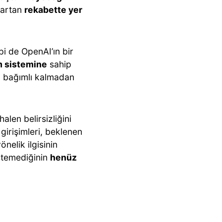
 artan
rekabette yer
pi de OpenAI’ın bir
im sistemine
sahip
a bağımlı kalmadan
alen belirsizliğini
 girişimleri, beklenen
önelik ilgisinin
istemediğinin
henüz