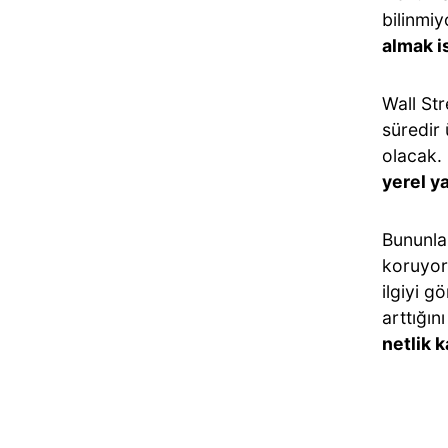
bilinmi
almak i
Wall Str
süredir 
olacak.
yerel y
Bununla 
koruyor
ilgiyi g
arttığın
netlik 