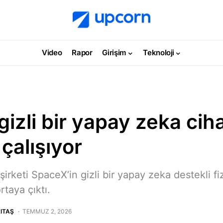
Video
Rapor
Girişim
Teknoloji
izli bir yapay zeka cih
çalışıyor
irketi SpaceX’in gizli bir yapay zeka destekli fi
rtaya çıktı.
ITAŞ
TEMMUZ 2, 2026