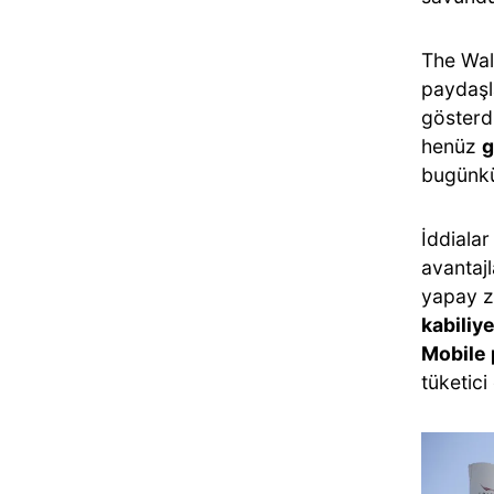
The Wal
paydaşla
gösterd
henüz
g
bugünkü
İddialar
avantajl
yapay ze
kabiliye
Mobile 
tüketici