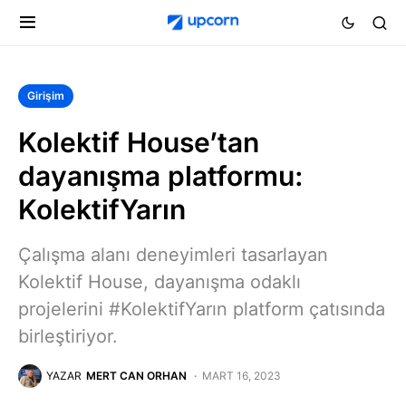
Girişim
Kolektif House’tan
dayanışma platformu:
KolektifYarın
Çalışma alanı deneyimleri tasarlayan
Kolektif House, dayanışma odaklı
projelerini #KolektifYarın platform çatısında
birleştiriyor.
YAZAR
MERT CAN ORHAN
MART 16, 2023