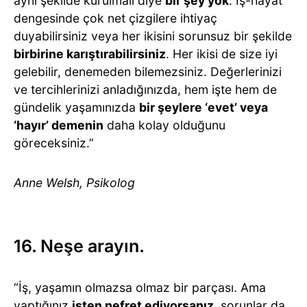
aynı şekilde kurulmalı diye
bir şey yok
. İş-hayat
dengesinde çok net çizgilere ihtiyaç
duyabilirsiniz veya her ikisini sorunsuz bir şekilde
birbirine karıştırabilirsiniz
. Her ikisi de size iyi
gelebilir, denemeden bilemezsiniz. Değerlerinizi
ve tercihlerinizi anladığınızda, hem işte hem de
gündelik yaşamınızda
bir şeylere ‘evet’ veya
‘hayır’ demenin
daha kolay olduğunu
göreceksiniz.”
Anne Welsh, Psikolog
16. Neşe arayın.
“İş, yaşamın olmazsa olmaz bir parçası. Ama
yaptığınız
işten nefret ediyorsanız
, sorunlar da