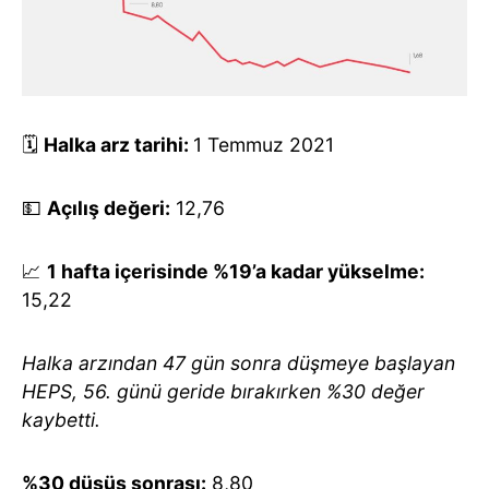
🗓️
Halka arz tarihi:
1 Temmuz 2021
💵
Açılış değeri:
12,76
📈
1 hafta içerisinde %19’a kadar yükselme:
15,22
Halka arzından 47 gün sonra düşmeye başlayan
HEPS, 56. günü geride bırakırken %30 değer
kaybetti.
%30 düşüş sonrası:
8,80