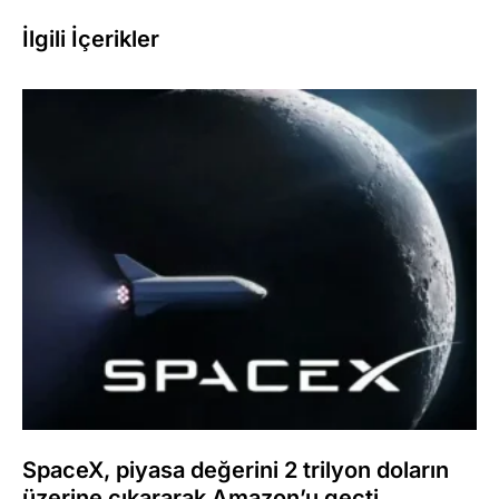
İlgili İçerikler
SpaceX, piyasa değerini 2 trilyon doların
üzerine çıkararak Amazon’u geçti