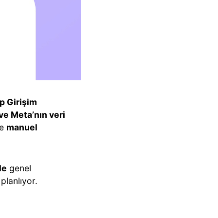
up Girişim
ve Meta’nın veri
le
manuel
le
genel
planlıyor.