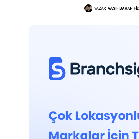
YAZAR
VASIF BARAN FI