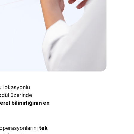
k lokasyonlu
modül üzerinde
erel bilinirliğinin en
 operasyonlarını
tek