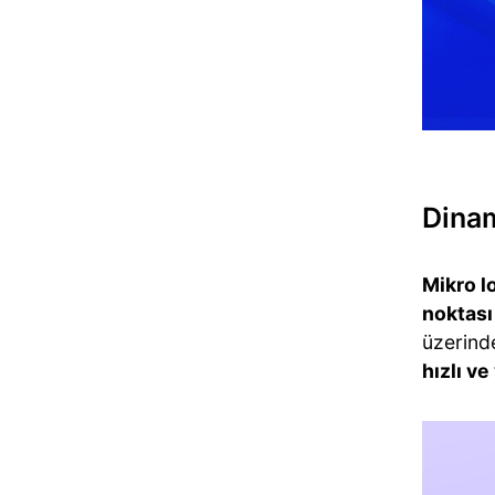
Dinam
Mikro l
noktası 
üzerin
hızlı ve