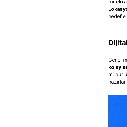
bir ekr
Lokasyo
hedefle
Dijit
Genel m
kolayla
müdürlü
hazırla