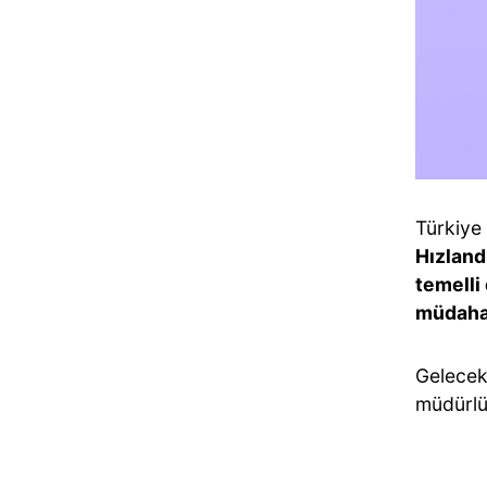
Türkiye
Hızland
temelli
müdaha
Gelecekt
müdürlük