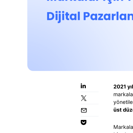
2021 yı
markala
yönetile
üst düz
Markala