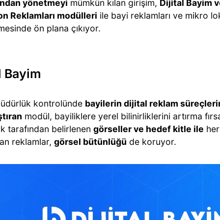
andan yönetmeyi
mümkün kılan girişim,
Dijital Bayim 
n Reklamları modülleri
ile bayi reklamları ve mikro l
mesinde ön plana çıkıyor.
al Bayim
üdürlük kontrolünde
bayilerin dijital reklam süreçler
ştıran
modül, bayiliklere yerel bilinirliklerini artırma fır
k tarafından belirlenen
görseller ve hedef kitle ile
her
nan reklamlar,
görsel bütünlüğü
de koruyor.