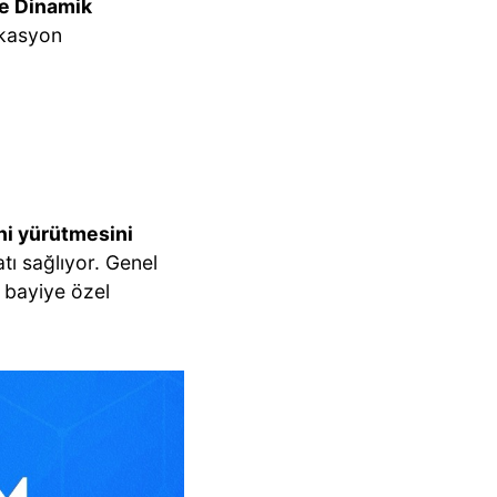
ve Dinamik
okasyon
ini yürütmesini
satı sağlıyor. Genel
 bayiye özel