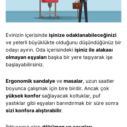
Evinizin içerisinde
işinize odaklanabileceğinizi
ve yeterli büyüklükte olduğunu düşündüğünüz bir
odayı ayırın. Oda içerisindeki
işiniz ile alakası
olmayan eşyaları
başka bir yere taşıyarak işe
başlayabilirsiniz.
Ergonomik sandalye
ve
masalar
, uzun saatler
boyunca çalışmak için bire birdir. Ancak çok
yüksek konfor
sağlayacak koltuklar, puf
yastıklar gibi eşyaları barındırmak bir süre sonra
sizi konfora alıştırabilir
.
İhtiyacınız olan
döküman ve eşyaları