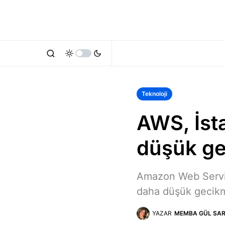
Teknoloji
AWS, İsta
düşük ge
Amazon Web Servic
daha düşük gecikme
YAZAR
MEMBA GÜL SAR