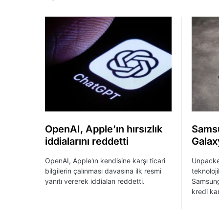
OpenAI, Apple’ın hırsızlık
Samsu
iddialarını reddetti
Galaxy
OpenAI, Apple'ın kendisine karşı ticari
Unpacked
bilgilerin çalınması davasına ilk resmi
teknoloj
yanıtı vererek iddiaları reddetti.
Samsung,
kredi kart