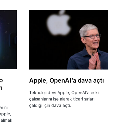
p
Apple, OpenAI’a dava açtı
ı
Teknoloji devi Apple, OpenAI'a eski
çalışanlarını işe alarak ticari sırları
çaldığı için dava açtı.
erini
Apple,
n almak