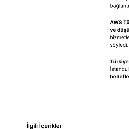
bağlant
AWS Tü
ve düşü
hizmetle
söyledi.
Türkiye
İstanbu
hedefle
İlgili İçerikler