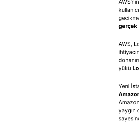
AWS’nin 
kullanı
gecikme
gerçek 
AWS, Lo
ihtiyacı
donanım
yükü
Lo
Yeni İst
Amazon
Amazon 
yaygın 
sayesin