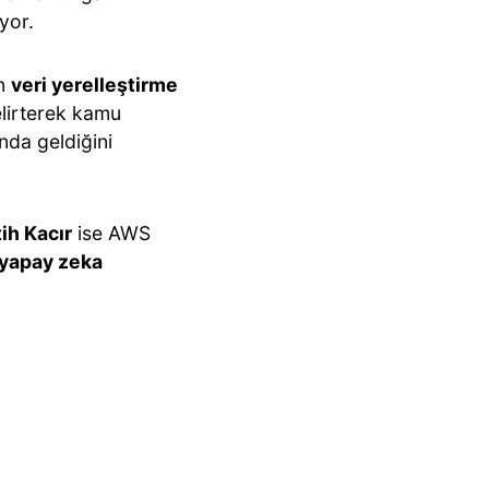
yor.
ın
veri yerelleştirme
lirterek kamu
ında geldiğini
ih Kacır
ise AWS
 yapay zeka