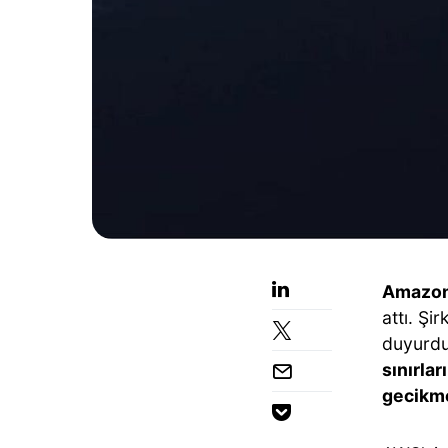
Amazon
attı. Şi
duyurdu
sınırlar
gecikme