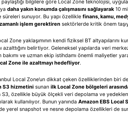
paylaştığı bilgilere göre Local Zone teknolojisi, uygul
cıya
daha yakın konumda çalışmasını sağlayarak
10 mil
 süreleri sunuyor. Bu yapı özellikle
finans, kamu, med
zamanlı işlem gerektiren
sektörlerde kritik önem taşı
cal Zone yaklaşımının kendi fiziksel BT altyapılarını 
nı azalttığını belirtiyor. Geleneksel yapılarda veri merke
 bakımı ve uzman ekip istihdamı önemli maliyetler ya
cal Zone ile azaltmayı hedefliyor
.
anbul Local Zone’un dikkat çeken özelliklerinden biri 
 S3 hizmetini
sunan
ilk Local Zone bölgeleri arasınd
S3, özellikle büyük ölçekli veri depolama ve yedekle
olarak kullanılıyor. Bunun yanında
Amazon EBS Local 
de yerel snapshot ve nesne depolama özellikleri de su