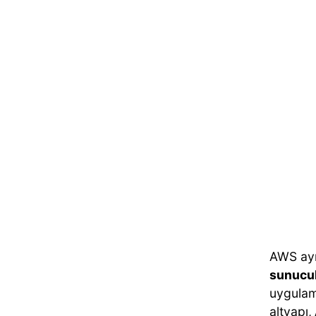
AWS ayr
sunucul
uygulama
altyapı,