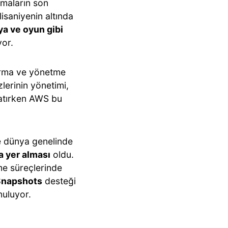
amaların son
isaniyenin altında
ya ve oyun gibi
yor.
kurma ve yönetme
zlerinin yönetimi,
ratırken AWS bu
de dünya genelinde
a yer alması
oldu.
me süreçlerinde
Snapshots
desteği
nuluyor.