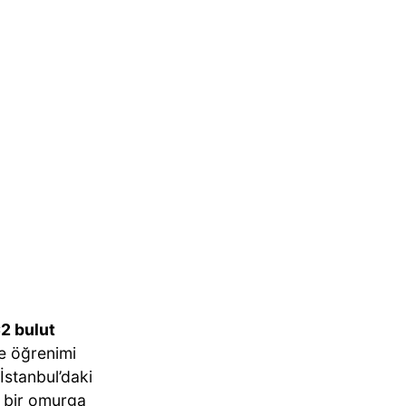
2 bulut
ne öğrenimi
 İstanbul’daki
i bir omurga