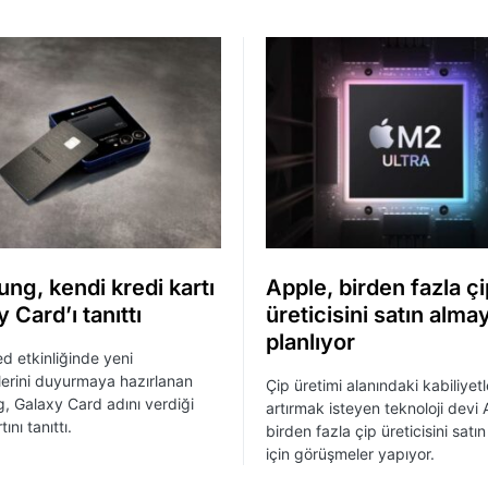
ng, kendi kredi kartı
Apple, birden fazla çi
 Card’ı tanıttı
üreticisini satın almay
planlıyor
 etkinliğinde yeni
ilerini duyurmaya hazırlanan
Çip üretimi alanındaki kabiliyetl
 Galaxy Card adını verdiği
artırmak isteyen teknoloji devi 
ını tanıttı.
birden fazla çip üreticisini satı
için görüşmeler yapıyor.