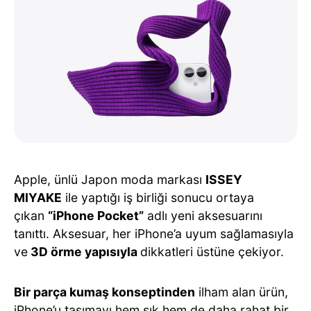
Apple, ünlü Japon moda markası
ISSEY
MIYAKE
ile yaptığı iş birliği sonucu ortaya
çıkan
“iPhone Pocket”
adlı yeni aksesuarını
tanıttı. Aksesuar, her iPhone’a uyum sağlamasıyla
ve
3D örme yapısıyla
dikkatleri üstüne çekiyor.
Bir parça kumaş konseptinden
ilham alan ürün,
iPhone’u taşımayı hem şık hem de daha rahat bir