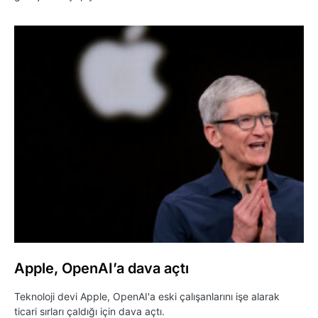
Apple, OpenAI’a dava açtı
Teknoloji devi Apple, OpenAI'a eski çalışanlarını işe alarak
ticari sırları çaldığı için dava açtı.