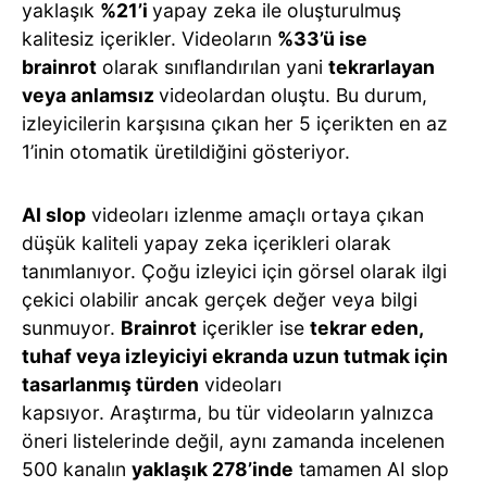
yaklaşık
%21’i
yapay zeka ile oluşturulmuş
kalitesiz içerikler. Videoların
%33’ü ise
brainrot
olarak sınıflandırılan yani
tekrarlayan
veya anlamsız
videolardan oluştu. Bu durum,
izleyicilerin karşısına çıkan her 5 içerikten en az
1’inin otomatik üretildiğini gösteriyor.
AI slop
videoları izlenme amaçlı ortaya çıkan
düşük kaliteli yapay zeka içerikleri olarak
tanımlanıyor. Çoğu izleyici için görsel olarak ilgi
çekici olabilir ancak gerçek değer veya bilgi
sunmuyor.
Brainrot
içerikler ise
tekrar eden,
tuhaf veya izleyiciyi ekranda uzun tutmak için
tasarlanmış türden
videoları
kapsıyor. Araştırma, bu tür videoların yalnızca
öneri listelerinde değil, aynı zamanda incelenen
500 kanalın
yaklaşık 278’inde
tamamen AI slop