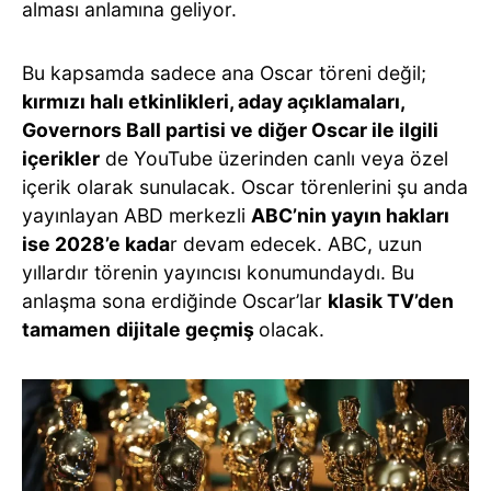
alması anlamına geliyor.
Bu kapsamda sadece ana Oscar töreni değil;
kırmızı halı etkinlikleri, aday açıklamaları,
Governors Ball partisi ve diğer Oscar ile ilgili
içerikler
de YouTube üzerinden canlı veya özel
içerik olarak sunulacak. Oscar törenlerini şu anda
yayınlayan ABD merkezli
ABC’nin yayın hakları
ise 2028’e kada
r devam edecek. ABC, uzun
yıllardır törenin yayıncısı konumundaydı. Bu
anlaşma sona erdiğinde Oscar’lar
klasik TV’den
tamamen
dijitale geçmiş
olacak.