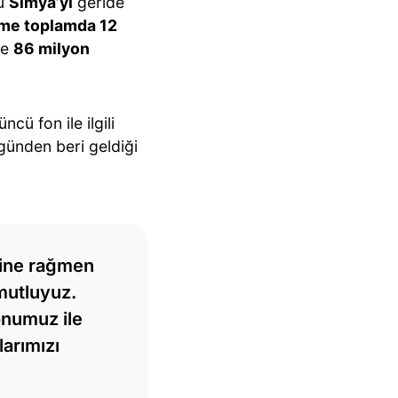
nu
Simya’yı
geride
ime toplamda 12
se
86 milyon
ü fon ile ilgili
ünden beri geldiği
sine rağmen
mutluyuz.
onumuz ile
larımızı