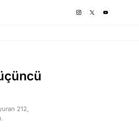
 üçüncü
yuran 212,
ı.