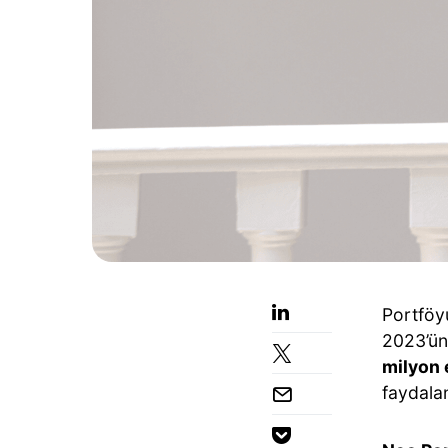
Portfö
2023’ün 
milyon 
faydala