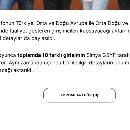
fonun Türkiye, Orta ve Doğu Avrupa ile Orta Doğu ve 
nde faaliyet gösteren girişimcileri kapsayacağı aktarıl
ni detaylar da paylaşıldı.
oyunca
toplamda 10 farklı girişimin
Simya GSYF tarafı
yor. Aynı zamanda üçüncü fon ile ilgili detayların önüm
acağı aktarıldı.
YORUMLARI GÖR (0)