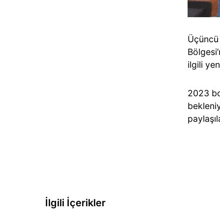
Üçüncü 
Bölgesi’
ilgili ye
2023 b
bekleni
paylaşıl
İlgili İçerikler