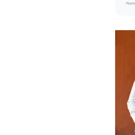
-Numa