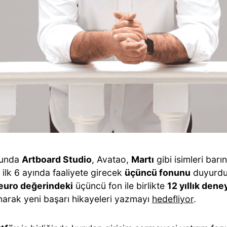
yunda
Artboard Studio
, Avatao,
Martı
gibi isimleri barı
ilk 6 ayında faaliyete girecek
üçüncü fonunu
duyurdu.
euro değerindeki
üçüncü fon ile birlikte
12 yıllık den
narak yeni başarı hikayeleri yazmayı
hedefliyor
.