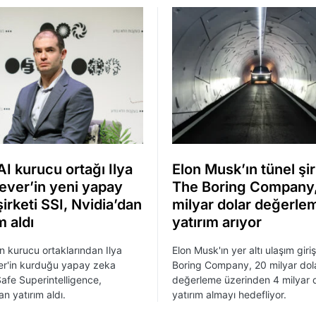
I kurucu ortağı Ilya
Elon Musk’ın tünel şir
ever’in yeni yapay
The Boring Company
irketi SSI, Nvidia’dan
milyar dolar değerle
m aldı
yatırım arıyor
n kurucu ortaklarından Ilya
Elon Musk'ın yer altı ulaşım giri
er'in kurduğu yapay zeka
Boring Company, 20 milyar dol
 Safe Superintelligence,
değerleme üzerinden 4 milyar 
n yatırım aldı.
yatırım almayı hedefliyor.