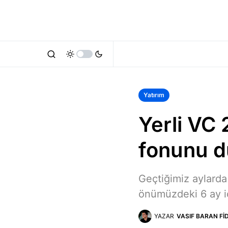
Yatırım
Yerli VC 
fonunu 
Geçtiğimiz aylarda
önümüzdeki 6 ay iç
YAZAR
VASIF BARAN FI