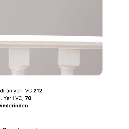
ndıran yerli VC
212
,
 Yerli VC,
70
eyimlerinden