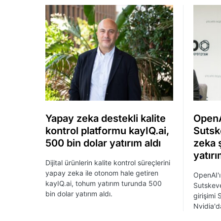
Yapay zeka destekli kalite
OpenA
kontrol platformu kayIQ.ai,
Sutsk
500 bin dolar yatırım aldı
zeka ş
yatırı
Dijital ürünlerin kalite kontrol süreçlerini
yapay zeka ile otonom hale getiren
OpenAI'ı
kayIQ.ai, tohum yatırım turunda 500
Sutskev
bin dolar yatırım aldı.
girişimi
Nvidia'da