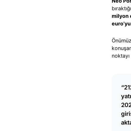
Neo Por
bıraktı
milyon 
euro’yu
Önümüzd
konuşan
noktayı 
“21
yat
202
gir
akt