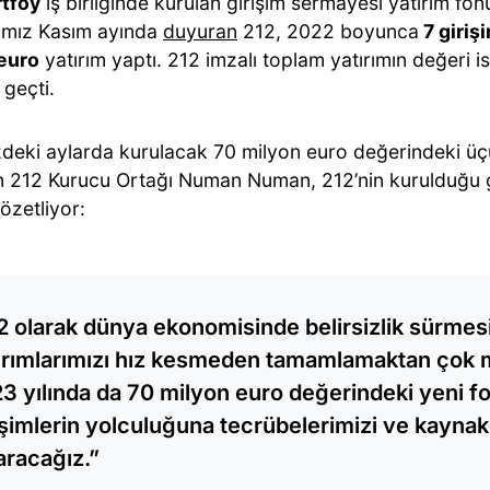
tföy
iş birliğinde kurulan girişim sermayesi yatırım fo
ğımız Kasım ayında
duyuran
212, 2022 boyunca
7 giriş
euro
yatırım yaptı. 212 imzalı toplam yatırımın değeri i
geçti.
eki aylarda kurulacak 70 milyon euro değerindeki üçünc
 212 Kurucu Ortağı Numan Numan, 212’nin kurulduğu g
özetliyor:
2 olarak dünya ekonomisinde belirsizlik sürme
ırımlarımızı hız kesmeden tamamlamaktan çok 
3 yılında da 70 milyon euro değerindeki yeni f
işimlerin yolculuğuna tecrübelerimizi ve kaynak
aracağız.”