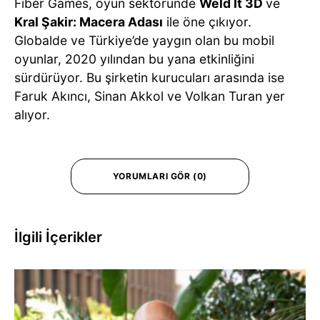
Fiber Games, oyun sektöründe
Weld It 3D
ve
Kral Şakir: Macera Adası
ile öne çıkıyor.
Globalde ve Türkiye’de yaygın olan bu mobil
oyunlar, 2020 yılından bu yana etkinliğini
sürdürüyor. Bu şirketin kurucuları arasında ise
Faruk Akıncı, Sinan Akkol ve Volkan Turan yer
alıyor.
YORUMLARI GÖR (0)
İlgili İçerikler