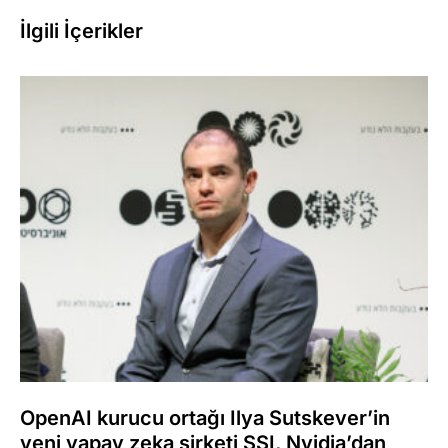
İlgili İçerikler
OpenAI kurucu ortağı Ilya Sutskever’in
yeni yapay zeka şirketi SSI, Nvidia’dan