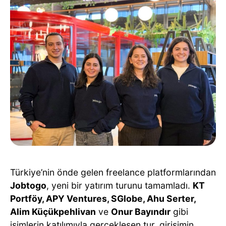
Türkiye’nin önde gelen freelance platformlarından
Jobtogo
, yeni bir yatırım turunu tamamladı.
KT
Portföy, APY Ventures, SGlobe, Ahu Serter,
Alim Küçükpehlivan
ve
Onur Bayındır
gibi
isimlerin katılımıyla gerçekleşen tur, girişimin