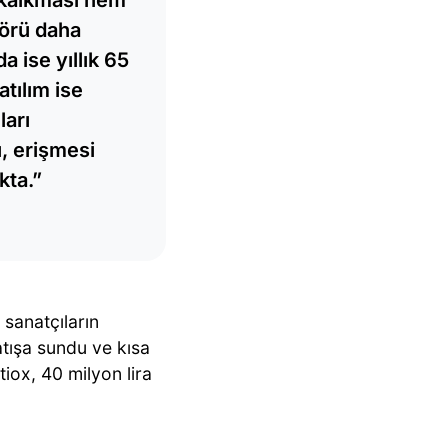
törü daha
 ise yıllık 65
tılım ise
arı
, erişmesi
kta.”
 sanatçıların
tışa sundu ve kısa
iox, 40 milyon lira