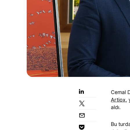
Cemal D
Artiox
,
aldı.
Bu turd