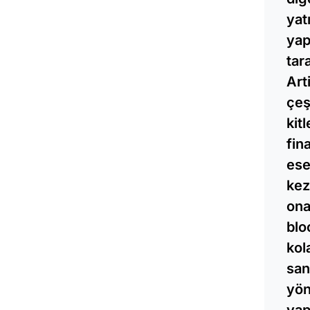
yat
yap
tar
Art
çeş
kit
fin
ese
kez
ona
blo
kol
san
yön
yap