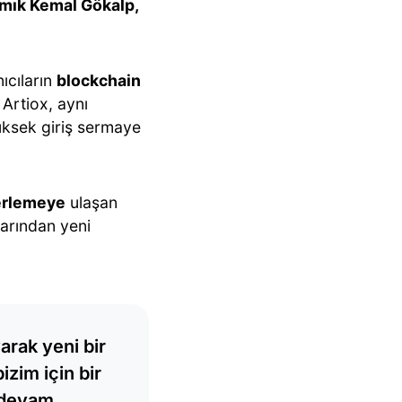
amık Kemal Gökalp,
nıcıların
blockchain
 Artiox, aynı
üksek giriş sermaye
erlemeye
ulaşan
larından yeni
arak yeni bir
zim için bir
n devam