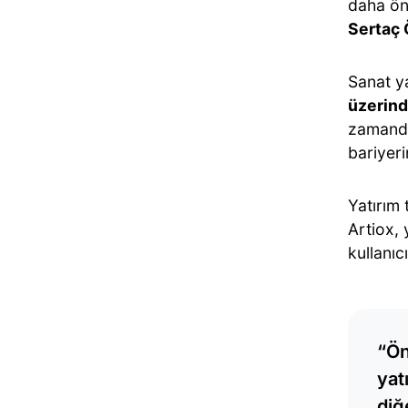
daha ön
Sertaç 
Sanat ya
üzerin
zamanda
bariyeri
Yatırım
Artiox, 
kullanıc
“Ön
yat
diğ