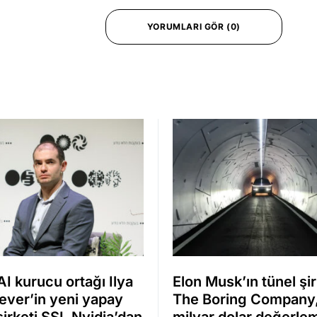
YORUMLARI GÖR (0)
I kurucu ortağı Ilya
Elon Musk’ın tünel şir
ever’in yeni yapay
The Boring Company
irketi SSI, Nvidia’dan
milyar dolar değerle