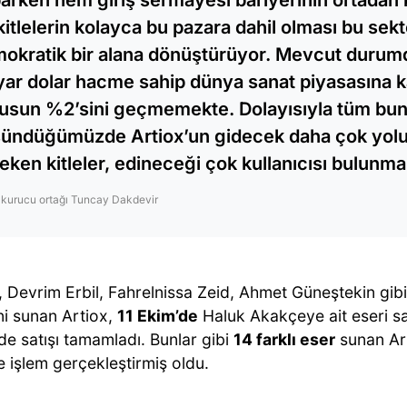
kitlelerin kolayca bu pazara dahil olması bu sek
okratik bir alana dönüştürüyor. Mevcut durumda
yar dolar hacme sahip dünya sanat piyasasına ka
usun %2’sini geçmemekte. Dolayısıyla tüm bunl
ündüğümüzde Artiox’un gidecek daha çok yolu
eken kitleler, edineceği çok kullanıcısı bulunma
x kurucu ortağı Tuncay Dakdevir
 Devrim Erbil, Fahrelnissa Zeid, Ahmet Güneştekin gibi
ni sunan Artiox,
11 Ekim’de
Haluk Akakçeye ait eseri sa
de satışı tamamladı. Bunlar gibi
14 farklı eser
sunan Art
 işlem gerçekleştirmiş oldu.