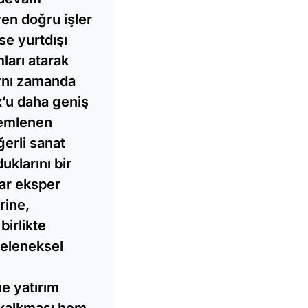
en doğru işler
se yurtdışı
mları atarak
Aynı zamanda
ox’u daha geniş
zlemlenen
ğerli sanat
uklarını bir
lar eksper
rine,
birlikte
geleneksel
ne yatırım
 kalkması hem