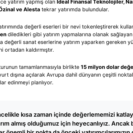
ce yatırım yapmış olan
İdeal Finansal Teknolojiler, N
Özinal ve Alesta
tekrar yatırımda bulundular.
tırımında değerli eserleri bir nevi tokenleştirerek kulla
den
diledikleri gibi yatırım yapmalarına olanak sağlayan
 değerli sanat eserlerine yatırım yaparken gereken y
ni ortadan kaldırmıştır.
 turunun tamamlanmasıyla birlikte
15 milyon dolar değ
yurt dışına açılarak Avrupa dahil dünyanın çeşitli nokta
ılar edinmeyi planlıyor.
celikle kısa zaman içinde değerlememizi katlay
ırım almış olduğumuz için heyecanlıyız. Ancak bi
er önemli bir nokta da önceki yatırımcılarımızı