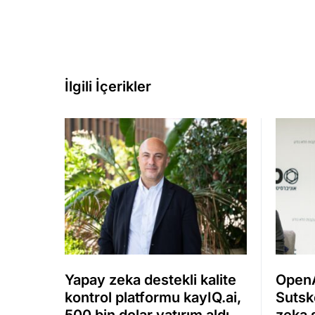
İlgili İçerikler
Yapay zeka destekli kalite
OpenA
kontrol platformu kayIQ.ai,
Sutsk
500 bin dolar yatırım aldı
zeka ş