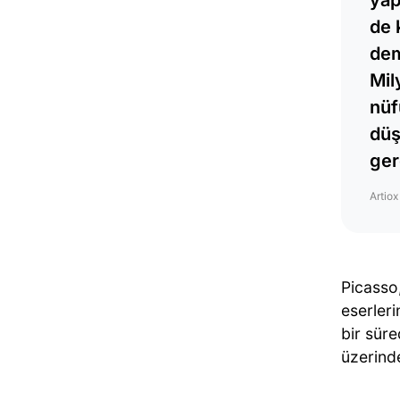
de 
dem
Mil
nüf
düş
ger
Artio
Picasso,
eserleri
bir süre
üzerinde