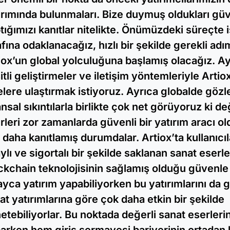
ırımında bulunmaları. Bize duymuş oldukları güv
tığımızı kanıtlar nitelikte. Önümüzdeki süreçte i
afına odaklanacağız, hızlı bir şekilde gerekli adı
iox’un global yolculuğuna başlamış olacağız. 
itli geliştirmeler ve iletişim yöntemleriyle Arti
lelere ulaştırmak istiyoruz. Ayrıca globalde gö
ansal sıkıntılarla birlikte çok net görüyoruz ki de
rleri zor zamanlarda güvenli bir yatırım aracı old
 daha kanıtlamış durumdalar. Artiox’ta kullanıcı
ylı ve sigortalı bir şekilde saklanan sanat eserle
ckchain teknolojisinin sağlamış olduğu güvenle 
ayca yatırım yapabiliyorken bu yatırımlarını da 
at yatırımlarına göre çok daha etkin bir şekilde
etebiliyorlar. Bu noktada değerli sanat eserleri
arken hem giriş sermayesi bariyerinin ortadan