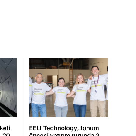
keti
EELI Technology, tohum
, 20
öncesi yatırım turunda 2