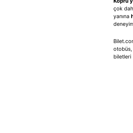
Köprü y
çok daha
yanına
deneyim
Bilet.co
otobüs, 
biletler