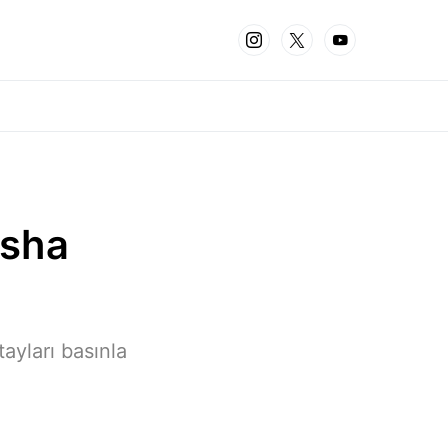
nsha
tayları basınla