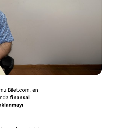
rmu Bilet.com, en
sında
finansal
daklanmayı