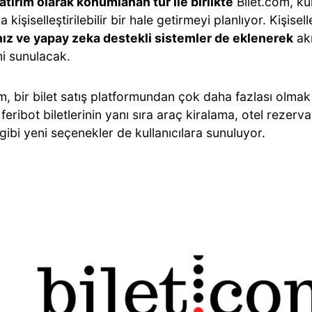
atırım olarak konumlanan tur ile birlikte
Bilet.com, kul
 kişiselleştirilebilir bir hale getirmeyi planlıyor. Kişisel
hız ve yapay zeka destekli sistemler de eklenerek
akı
i sunulacak.
m, bir bilet satış platformundan çok daha fazlası olmak 
feribot biletlerinin yanı sıra araç kiralama, otel rezerv
i gibi yeni seçenekler de kullanıcılara sunuluyor.