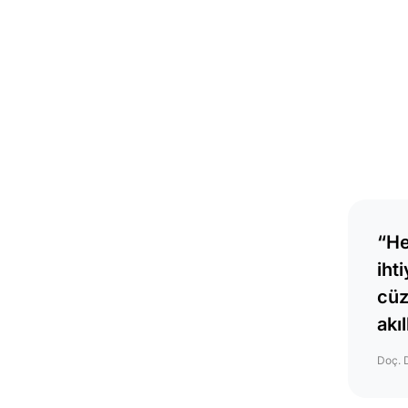
“He
iht
cüz
akıl
Doç. 