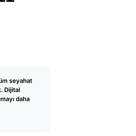
 tüm seyahat
 Dijital
amayı daha