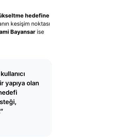
 yükseltme hedefine
nın kesişim noktası
ami Bayansar
ise
kullanıcı
ir yapıya olan
hedefi
steği,
.”