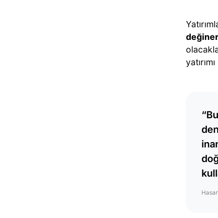
Yatırıml
değine
olacakla
yatırımı
“Bu
den
ina
doğ
kul
Hasan