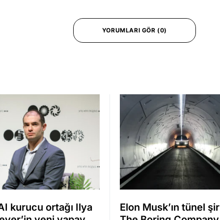
YORUMLARI GÖR (0)
I kurucu ortağı Ilya
Elon Musk’ın tünel şir
ever’in yeni yapay
The Boring Company