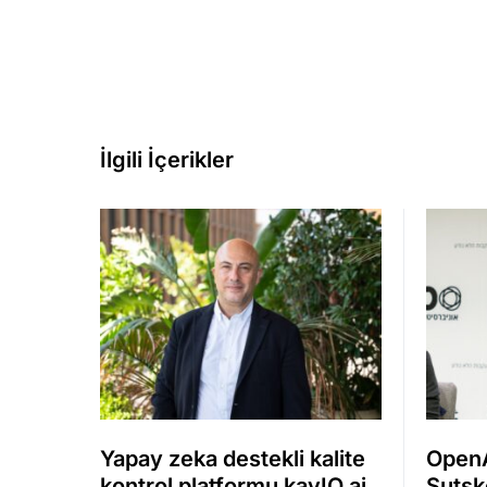
İlgili İçerikler
Yapay zeka destekli kalite
OpenA
kontrol platformu kayIQ.ai,
Sutsk