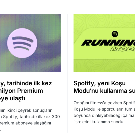
y, tarihinde ilk kez
Spotify, yeni Koşu
ilyon Premium
Modu’nu kullanıma s
ye ulaştı
Odağını fitness'a çeviren Spotif
Koşu Modu ile sporcuların tüm a
nın ikinci çeyrek sonuçlarını
boyunca dinleyebileceği çalma
n Spotify, tarihinde ilk kez 300
listelerini kullanıma sundu.
remium aboneye ulaştığını
.