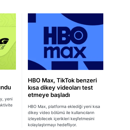
HBO Max, TikTok benzeri
undu
kısa dikey videoları test
etmeye başladı
y, yeni
ktivite
HBO Max, platforma eklediği yeni kısa
dikey video bölümü ile kullanıcıların
izleyebilecek içerikleri keşfetmesini
kolaylaştırmayı hedefliyor.