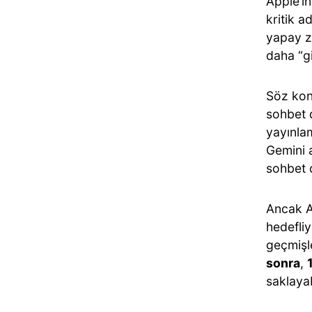
Apple’ın
kritik a
yapay ze
daha “gi
Söz konu
sohbet 
yayınlam
Gemini a
sohbet 
Ancak A
hedefli
geçmişle
sonra
,
saklaya