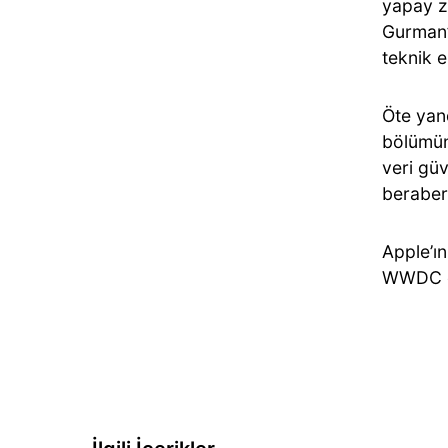
yapay ze
Gurman’a
teknik e
Öte yand
bölümün
veri güv
beraberi
Apple’ın
WWDC et