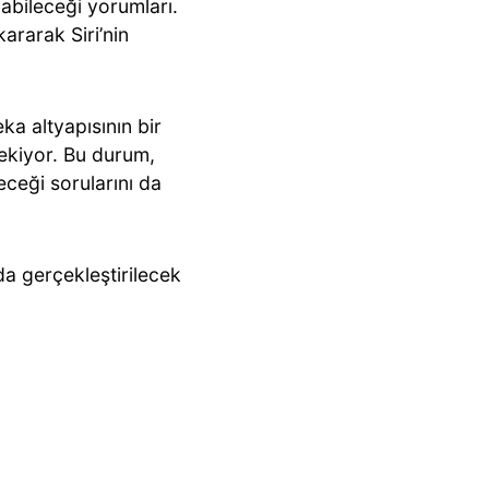
labileceği yorumları.
kararak Siri’nin
ka altyapısının bir
çekiyor. Bu durum,
eceği sorularını da
da gerçekleştirilecek