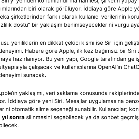
 Siri’yi yeniden konumlandırma hamlesi, şirketin yapay
dımlarından biri olarak görülüyor. İddiaya göre Apple yön
ka şirketlerinden farklı olarak kullanıcı verilerinin k
zlilik dostu” bir yaklaşım benimseyeceklerini vurgulay
su yeniliklerin en dikkat çekici kısmı ise Siri için geliştir
deneyimi. Habere göre Apple, ilk kez bağımsız bir Siri
aya hazırlanıyor. Bu yeni yapı, Google tarafından geliş
ltyapısıyla çalışacak ve kullanıcılarına OpenAI’ın Chat
deneyimi sunacak.
pple’ın yaklaşımı, veri saklama konusunda rakiplerind
yor. İddiaya göre yeni Siri, Mesajlar uygulamasına benz
rini otomatik silme seçeneği sunabilir. Kullanıcılar; k
1 yıl sonra
silinmesini seçebilecek ya da sohbet geçmişi
bilecek.