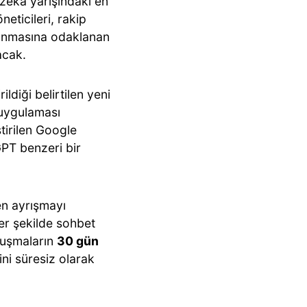
 zeka yarışındaki en
eticileri, rakip
orunmasına odaklanan
acak.
ildiği belirtilen yeni
 uygulaması
tirilen Google
GPT benzeri bir
en ayrışmayı
er şekilde sohbet
onuşmaların
30 gün
ni süresiz olarak