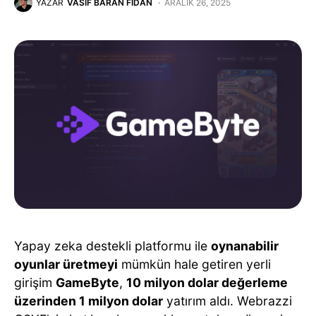
YAZAR
VASIF BARAN FIDAN
ARALIK 26, 2025
Yapay zeka destekli platformu ile
oynanabilir
oyunlar üretmeyi
mümkün hale getiren yerli
girişim
GameByte
,
10 milyon dolar değerleme
üzerinden 1 milyon dolar
yatırım aldı. Webrazzi